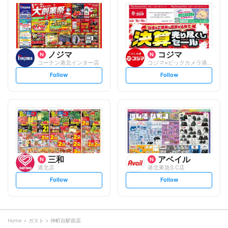
l
l
o
o
w
w
ノジマ
コジマ
コーナン港北インター店
コジマ×ビックカメラ港北インター店
s
s
Follow
Follow
e
e
t
t
f
f
o
o
l
l
l
l
o
o
w
w
三和
アベイル
港北店
港北東急S.C店
s
s
Follow
Follow
e
e
t
t
f
f
o
o
l
l
l
l
o
o
Home
ガスト
仲町台駅前店
w
w