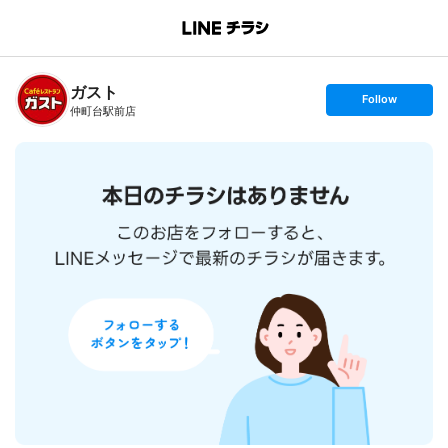
B
r
a
n
ガスト
c
s
Follow
h
e
仲町台駅前店
T
t
o
f
p
o
l
l
o
w