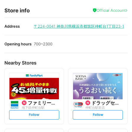
Store info
Official Account
Address
〒224-0041
神奈川県横浜市都筑区仲町台1丁目23-1
Opening hours
700~2300
Nearby Stores
ファミリーマート
ドラッグセイムス
地下鉄仲町台駅
仲町台駅前店
s
s
Follow
Follow
e
e
t
t
f
f
o
o
l
l