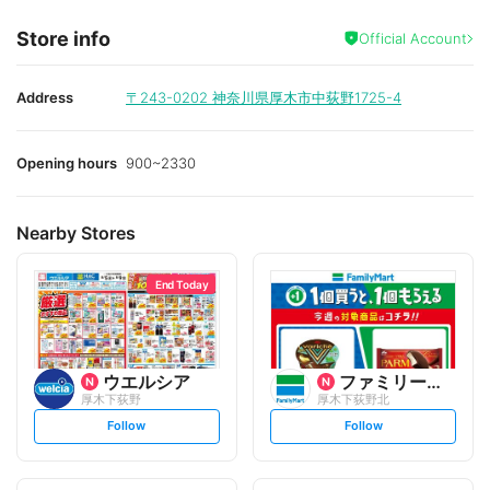
Store info
Official Account
Address
〒243-0202
神奈川県厚木市中荻野1725-4
Opening hours
900~2330
Nearby Stores
End Today
ウエルシア
ファミリーマート
厚木下荻野
厚木下荻野北
s
s
Follow
Follow
e
e
t
t
f
f
o
o
l
l