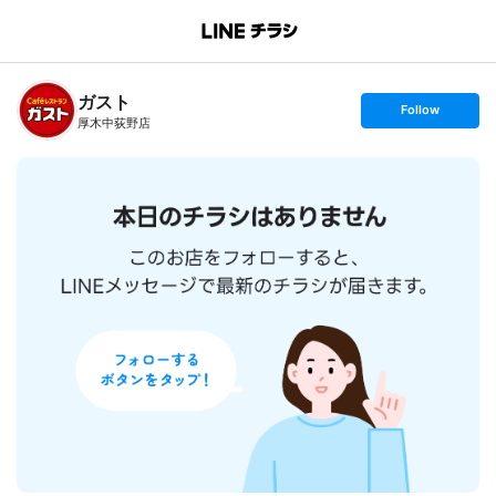
B
r
a
n
ガスト
c
s
Follow
h
e
厚木中荻野店
T
t
o
f
p
o
l
l
o
w