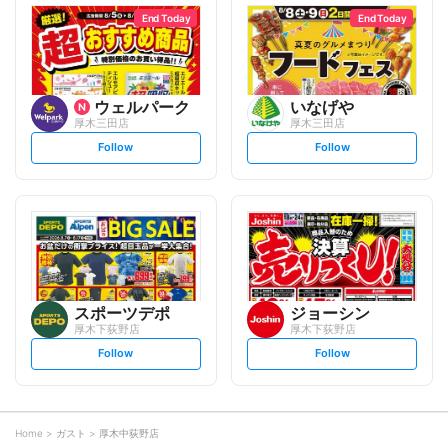
l
l
o
o
End Today
End Today
w
w
ウェルパーク
いなげや
厚木三田店
厚木三田店
s
s
Follow
Follow
e
e
t
t
f
f
o
o
l
l
l
l
o
o
w
w
スポーツデポ
ジョーシン
厚木下荻野店
厚木下荻野店
s
s
Follow
Follow
e
e
t
t
f
f
o
o
l
l
l
l
o
o
Home
ガスト
厚木中荻野店
w
w