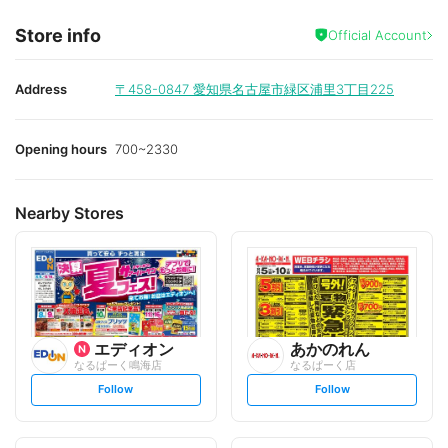
Store info
Official Account
Address
〒458-0847
愛知県名古屋市緑区浦里3丁目225
Opening hours
700~2330
Nearby Stores
エディオン
あかのれん
なるぱーく鳴海店
なるぱーく店
s
s
Follow
Follow
e
e
t
t
f
f
o
o
l
l