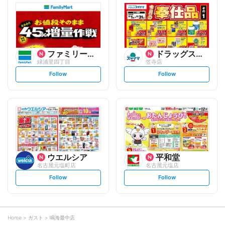
l
l
o
o
w
w
ファミリーマート
ドラッグスギヤマ
緑浦里四丁目
笠寺店
s
s
Follow
Follow
e
e
t
t
f
f
o
o
l
l
l
l
o
o
w
w
ウエルシア
平和堂
名古屋元塩町店
名古屋元塩店
s
s
Follow
Follow
e
e
t
t
f
f
o
o
l
l
l
l
o
o
Home
ガスト
鳴海最中店
w
w