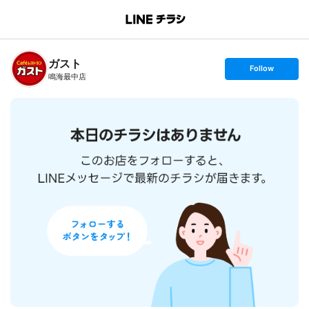
B
r
a
n
ガスト
c
s
Follow
h
e
鳴海最中店
T
t
o
f
p
o
l
l
o
w