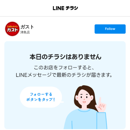
B
r
a
n
ガスト
c
s
Follow
h
e
津島店
T
t
o
f
p
o
l
l
o
w