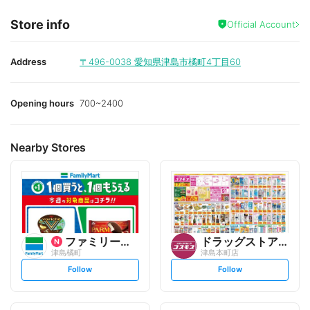
Store info
Official Account
Address
〒496-0038
愛知県津島市橘町4丁目60
Opening hours
700~2400
Nearby Stores
ファミリーマート
ドラッグストアコスモス
津島橘町
津島本町店
s
s
Follow
Follow
e
e
t
t
f
f
o
o
l
l