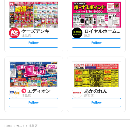
l
l
o
o
w
w
ケーズデンキ
ロイヤルホームセンター
津島店
津島
s
s
Follow
Follow
e
e
t
t
f
f
o
o
l
l
l
l
o
o
w
w
エディオン
あかのれん
津島店
愛西店
s
s
Follow
Follow
e
e
t
t
f
f
o
o
l
l
l
l
o
o
Home
ガスト
津島店
w
w