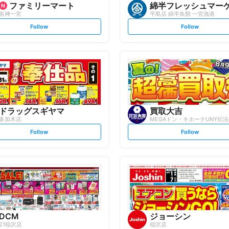
ファミリーマート
綿半フレッシュマー
名神一宮
平島店 綿半魚類 一宮漁港
s
s
Follow
Follow
e
e
t
t
f
f
o
o
l
l
l
l
o
o
w
w
ドラッグスギヤマ
買取大吉
多加木店
MEGAドン・キホーテUNY伝
s
s
Follow
Follow
e
e
t
t
f
f
o
o
l
l
l
l
o
o
w
w
DCM
ジョーシン
21稲沢店
稲沢店