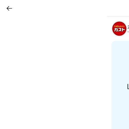
LINEチラシ
B
r
a
n
c
h
T
o
p