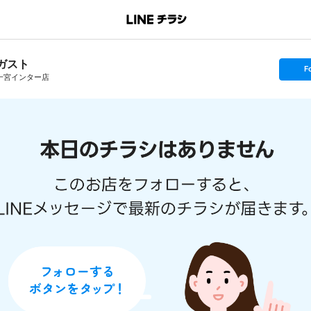
ガスト
s
F
e
一宮インター店
t
f
o
l
l
o
w