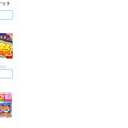
ケット
法寺店