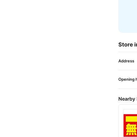
Store i
Address
Opening 
Nearby 