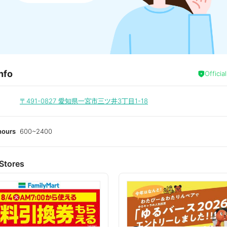
nfo
Officia
〒491-0827
愛知県一宮市三ツ井3丁目1-18
hours
600~2400
Stores