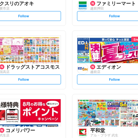
クスリのアオキ
ファミリーマート
横市店
越前押田
s
s
Follow
Follow
e
e
t
t
f
f
o
o
l
l
l
l
o
o
En
w
w
ドラッグストアコスモス
エディオン
国高店
越前店
s
s
Follow
Follow
e
e
t
t
f
f
o
o
l
l
l
l
o
o
w
w
コメリパワー
平和堂
武生店
アル・プラザ 武生