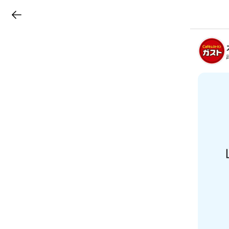
LINEチラシ
B
r
a
n
c
h
T
o
p