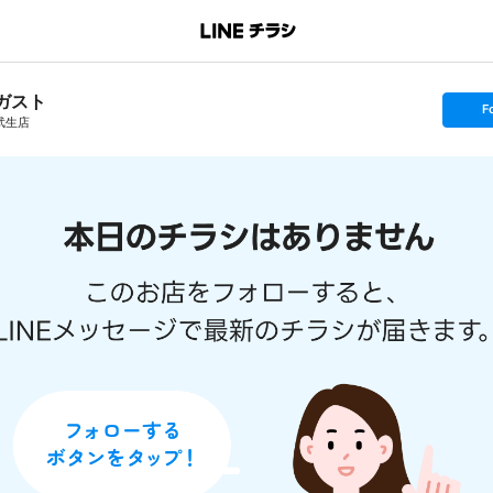
ガスト
s
F
e
武生店
t
f
o
l
l
o
w