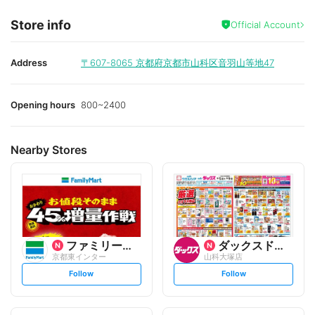
Store info
Official Account
Address
〒607-8065
京都府京都市山科区音羽山等地47
Opening hours
800~2400
Nearby Stores
ファミリーマート
ダックスドラッグ
京都東インター
山科大塚店
s
s
Follow
Follow
e
e
t
t
f
f
o
o
l
l