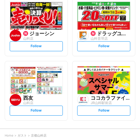
l
l
o
o
w
w
ジョーシン
ドラッグユタカ
山科店
山科音羽店
s
s
Follow
Follow
e
e
t
t
f
f
o
o
l
l
l
l
o
o
w
w
西友
ココカラファイン
山科店
JR山科駅前店
s
s
Follow
Follow
e
e
t
t
f
f
o
o
l
l
l
l
o
o
Home
ガスト
京都山科店
w
w