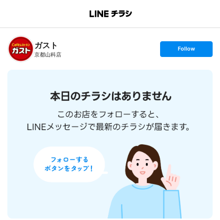
B
r
a
n
ガスト
c
s
Follow
h
e
京都山科店
T
t
o
f
p
o
l
l
o
w