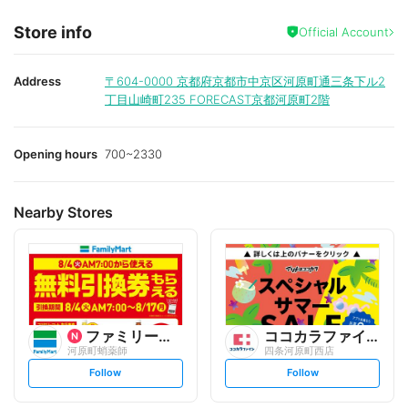
Store info
Official Account
Address
〒604-0000
京都府京都市中京区河原町通三条下ル2
丁目山崎町235 FORECAST京都河原町2階
Opening hours
700~2330
Nearby Stores
ファミリーマート
ココカラファイン
河原町蛸薬師
四条河原町西店
s
s
Follow
Follow
e
e
t
t
f
f