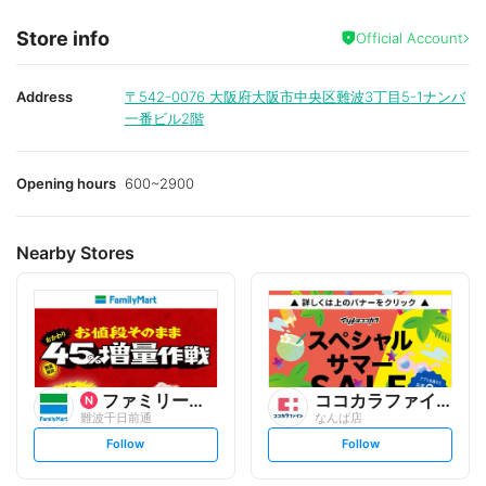
Store info
Official Account
Address
〒542-0076
大阪府大阪市中央区難波3丁目5-1ナンバ
一番ビル2階
Opening hours
600~2900
Nearby Stores
ファミリーマート
ココカラファイン
難波千日前通
なんば店
s
s
Follow
Follow
e
e
t
t
f
f