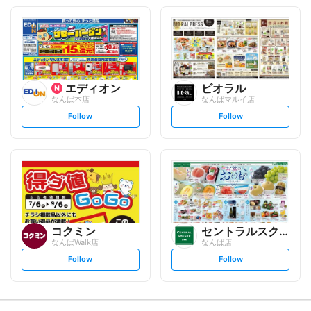
o
o
l
l
l
l
o
o
w
w
エディオン
ビオラル
なんば本店
なんばマルイ店
s
s
Follow
Follow
e
e
t
t
f
f
o
o
l
l
l
l
o
o
w
w
コクミン
セントラルスクエア
なんばWalk店
なんば店
s
s
Follow
Follow
e
e
t
t
f
f
o
o
l
l
l
l