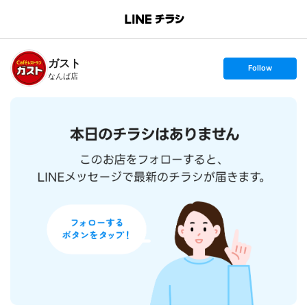
B
r
a
n
ガスト
c
s
Follow
h
e
なんば店
T
t
o
f
p
o
l
l
o
w