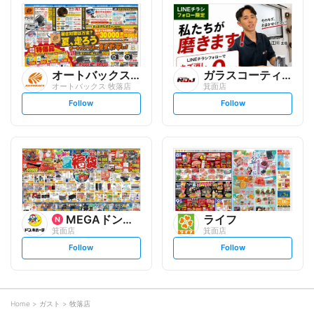
l
l
o
o
w
w
オートバックスグループ
ガラスコーティング専門店NO...
オートバックス 牧落店
箕面店
s
s
Follow
Follow
e
e
t
t
f
f
o
o
l
l
l
l
o
o
w
w
MEGAドン・キホーテ
ライフ
箕面店
箕面店
s
s
Follow
Follow
e
e
t
t
f
f
o
o
l
l
l
l
o
o
Home
ガスト
牧落店
w
w