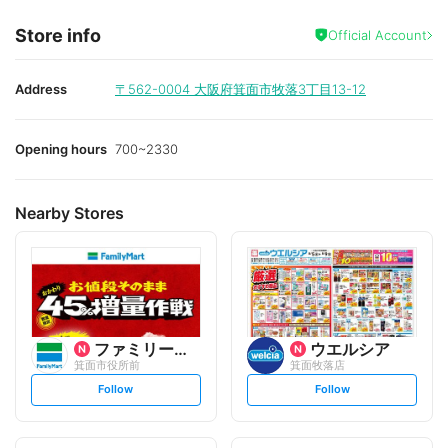
Store info
Official Account
Address
〒562-0004
大阪府箕面市牧落3丁目13-12
Opening hours
700~2330
Nearby Stores
ファミリーマート
ウエルシア
箕面市役所前
箕面牧落店
s
s
Follow
Follow
e
e
t
t
f
f
o
o
l
l