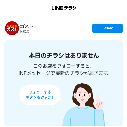
B
r
a
n
ガスト
c
s
Follow
h
e
牧落店
T
t
o
f
p
o
l
l
o
w