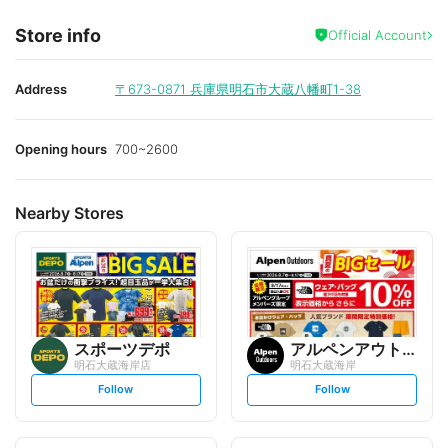
Store info
Official Account
Address
〒673-0871
兵庫県明石市大蔵八幡町1-38
Opening hours
700~2600
Nearby Stores
スポーツデポ
アルペンアウトドアーズ
明石大蔵海岸店
明石大蔵海岸
s
s
Follow
Follow
e
e
t
t
f
f
o
o
l
l