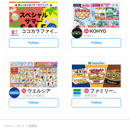
l
l
o
o
w
w
ココカラファイン
KOHYO
ドラッグストアライフォート 人丸店
明舞店
s
s
Follow
Follow
e
e
t
t
f
f
o
o
l
l
l
l
o
o
w
w
ウエルシア
ファミリーマート
COMBOX明舞店
明舞団地
s
s
Follow
Follow
e
e
t
t
f
f
o
o
l
l
l
l
o
o
Home
ガスト
朝霧店
w
w