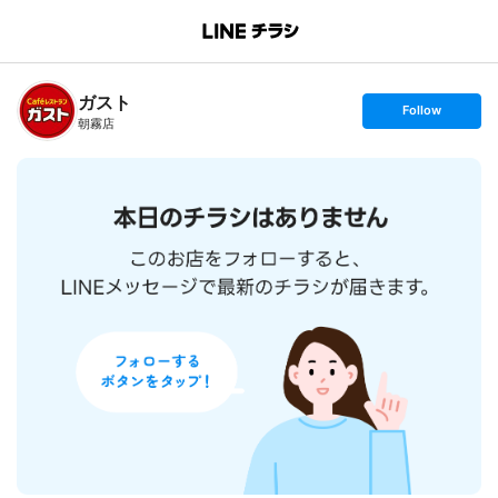
B
r
a
n
ガスト
c
s
Follow
h
e
朝霧店
T
t
o
f
p
o
l
l
o
w