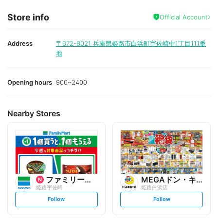
Store info
Official Account
Address
〒672-8021
兵庫県姫路市白浜町宇佐崎中1丁目111番
地
Opening hours
900~2400
Nearby Stores
ファミリーマート
MEGAドン・キホーテ
姫路宇佐崎
姫路白浜店
s
s
Follow
Follow
e
e
t
t
f
f