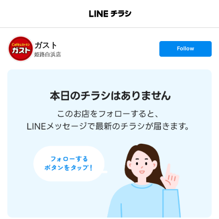
B
r
a
n
ガスト
c
s
Follow
h
e
姫路白浜店
T
t
o
f
p
o
l
l
o
w