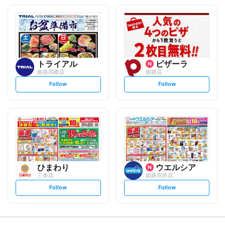
o
o
l
l
l
l
o
o
w
w
トライアル
ピザーラ
姫路四郷店
姫路店
s
s
Follow
Follow
e
e
t
t
f
f
o
o
l
l
l
l
o
o
w
w
ひまわり
ウエルシア
三条店
姫路別所店
s
s
Follow
Follow
e
e
t
t
f
f
o
o
l
l
l
l