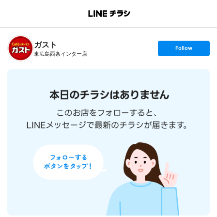
B
r
a
n
ガスト
c
s
Follow
h
e
東広島西条インター店
T
t
o
f
p
o
l
l
o
w