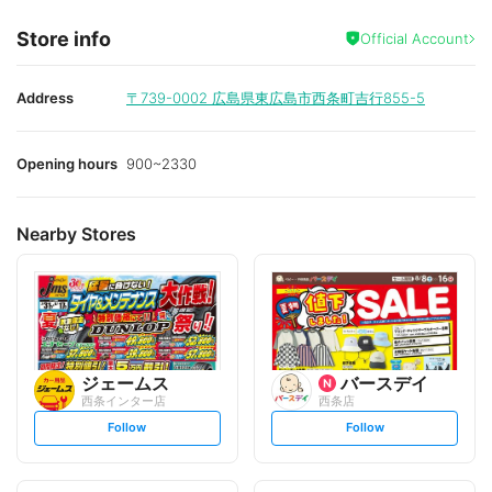
Store info
Official Account
Address
〒739-0002
広島県東広島市西条町吉行855-5
Opening hours
900~2330
Nearby Stores
ジェームス
バースデイ
西条インター店
西条店
s
s
Follow
Follow
e
e
t
t
f
f
o
o
l
l