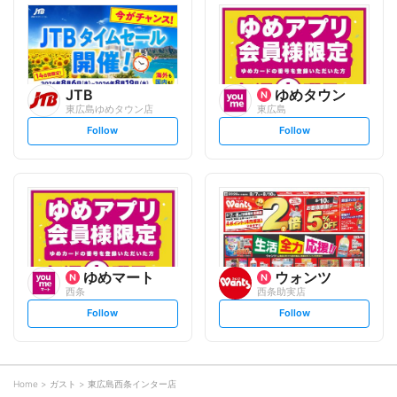
l
l
o
o
w
w
JTB
ゆめタウン
東広島ゆめタウン店
東広島
s
s
Follow
Follow
e
e
t
t
f
f
o
o
l
l
l
l
o
o
w
w
ゆめマート
ウォンツ
西条
西条助実店
s
s
Follow
Follow
e
e
t
t
f
f
o
o
l
l
l
l
o
o
Home
ガスト
東広島西条インター店
w
w