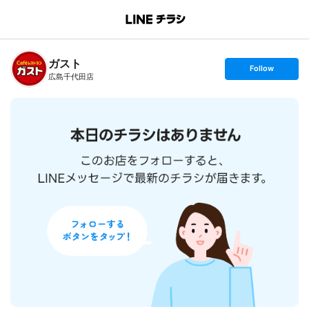
B
r
a
n
ガスト
c
s
Follow
h
e
広島千代田店
T
t
o
f
p
o
l
l
o
w