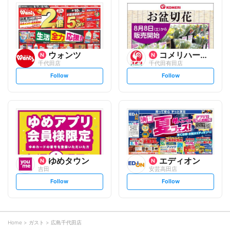
l
l
o
o
w
w
ウォンツ
コメリハード&グリーン
千代田店
千代田有田店
s
s
Follow
Follow
e
e
t
t
f
f
o
o
l
l
l
l
o
o
w
w
ゆめタウン
エディオン
吉田
安芸高田店
s
s
Follow
Follow
e
e
t
t
f
f
o
o
l
l
l
l
o
o
Home
ガスト
広島千代田店
w
w