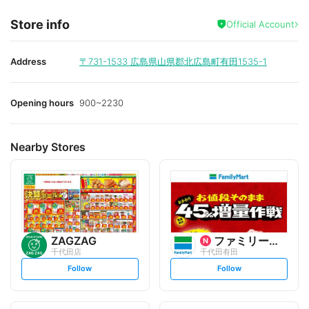
Store info
Official Account
Address
〒731-1533
広島県山県郡北広島町有田1535-1
Opening hours
900~2230
Nearby Stores
ZAGZAG
ファミリーマート
千代田店
千代田有田
s
s
Follow
Follow
e
e
t
t
f
f
o
o
l
l