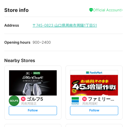
Store info
Official Account
Address
〒745-0823
山口県周南市周陽1丁目51
Opening hours
900~2400
Nearby Stores
ゴルフ5
ファミリーマート
周南周陽店
周南周陽町
s
s
Follow
Follow
e
e
t
t
f
f
o
o
l
l