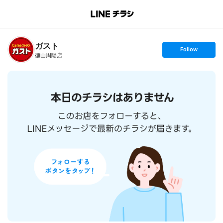
B
r
a
n
ガスト
c
s
Follow
h
e
徳山周陽店
T
t
o
f
p
o
l
l
o
w