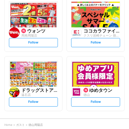
l
l
o
o
w
w
ウォンツ
ココカラファイン
周南周陽店
クスリ岩崎チェーン 徳山秋月店
s
s
Follow
Follow
e
e
t
t
f
f
o
o
l
l
l
l
o
o
w
w
ドラッグストアモリ
ゆめタウン
遠石店
徳山
s
s
Follow
Follow
e
e
t
t
f
f
o
o
l
l
l
l
o
o
Home
ガスト
徳山周陽店
w
w