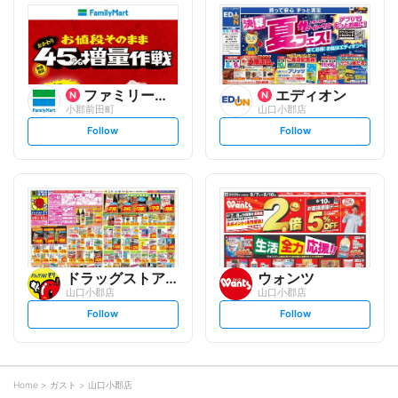
l
l
o
o
w
w
ファミリーマート
エディオン
小郡前田町
山口小郡店
s
s
Follow
Follow
e
e
t
t
f
f
o
o
l
l
l
l
o
o
w
w
ドラッグストアモリ
ウォンツ
山口小郡店
山口小郡店
s
s
Follow
Follow
e
e
t
t
f
f
o
o
l
l
l
l
o
o
Home
ガスト
山口小郡店
w
w