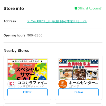
Store info
Official Account
Address
〒754-0023
山口県山口市小郡前田町3-24
Opening hours
900~2300
Nearby Stores
ココカラファイン
ホームセンター グッデイ
クスリ岩崎チェーン イオンタウン小郡店
山口小郡
s
s
Follow
Follow
e
e
t
t
f
f
o
o
l
l