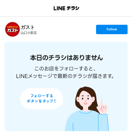
B
r
a
n
ガスト
c
s
Follow
h
e
山口小郡店
T
t
o
f
p
o
l
l
o
w