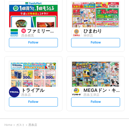
l
l
o
o
w
w
ファミリーマート
ひまわり
西条横黒
神拝店
s
s
Follow
Follow
e
e
t
t
f
f
o
o
l
l
l
l
o
o
w
w
トライアル
MEGAドン・キホーテ
西条店
西条玉津店
s
s
Follow
Follow
e
e
t
t
f
f
o
o
l
l
l
l
o
o
Home
ガスト
西条店
w
w