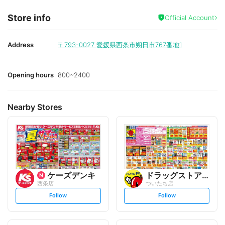
Store info
Official Account
Address
〒793-0027
愛媛県西条市朔日市767番地1
Opening hours
800~2400
Nearby Stores
ケーズデンキ
ドラッグストアモリ
西条店
ついたち店
s
s
Follow
Follow
e
e
t
t
f
f
o
o
l
l