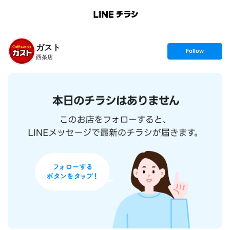
B
r
a
n
ガスト
c
s
Follow
h
e
西条店
T
t
o
f
p
o
l
l
o
w