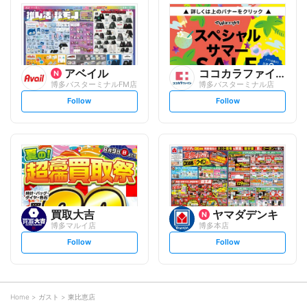
l
l
o
o
w
w
アベイル
ココカラファイン
博多バスターミナルFM店
博多バスターミナル店
s
s
Follow
Follow
e
e
t
t
f
f
o
o
l
l
l
l
o
o
w
w
買取大吉
ヤマダデンキ
博多マルイ店
博多本店
s
s
Follow
Follow
e
e
t
t
f
f
o
o
l
l
l
l
o
o
Home
ガスト
東比恵店
w
w