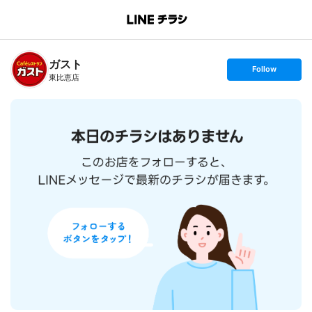
B
r
a
n
ガスト
c
s
Follow
h
e
東比恵店
T
t
o
f
p
o
l
l
o
w