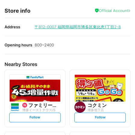
Store info
Official Account
Address
〒812-0007
福岡県福岡市博多区東比恵1丁目2-8
Opening hours
800~2400
Nearby Stores
ファミリーマート
コクミン
博多イーストテラス/S
博多地下店
s
s
Follow
Follow
e
e
t
t
f
f
o
o
l
l