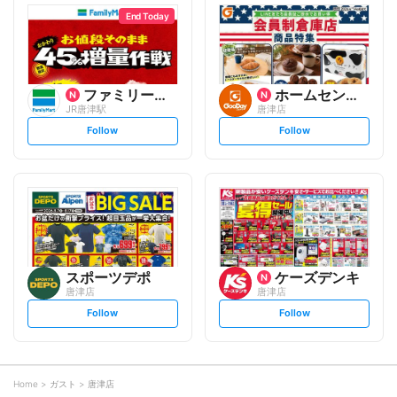
l
l
o
o
End Today
w
w
ファミリーマート
ホームセンター グッデイ
JR唐津駅
唐津店
s
s
Follow
Follow
e
e
t
t
f
f
o
o
l
l
l
l
o
o
w
w
スポーツデポ
ケーズデンキ
唐津店
唐津店
s
s
Follow
Follow
e
e
t
t
f
f
o
o
l
l
l
l
o
o
Home
ガスト
唐津店
w
w