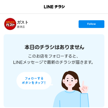
B
r
a
n
ガスト
c
s
Follow
h
e
唐津店
T
t
o
f
p
o
l
l
o
w