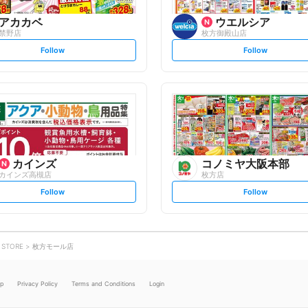
アカカベ
ウエルシア
禁野店
枚方御殿山店
s
s
Follow
Follow
e
e
t
t
f
f
o
o
l
l
l
l
o
o
w
w
カインズ
コノミヤ大阪本部
カインズ高槻店
枚方店
s
s
Follow
Follow
e
e
t
t
f
f
o
o
l
l
l
l
o
o
 STORE
枚方モール店
w
w
lp
Privacy Policy
Terms and Conditions
Login