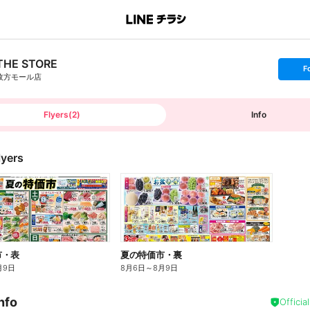
THE STORE
s
F
e
枚方モール店
t
f
o
l
l
Flyers
(
2
)
Info
o
w
lyers
市・表
夏の特価市・裏
月9日
8月6日
～
8月9日
nfo
Officia