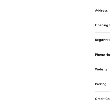
Address
Opening 
Regular H
Phone N
Website
Parking
Credit Ca