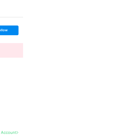
ollow
l Account