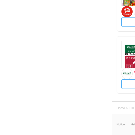
Home
THE
Notice
He