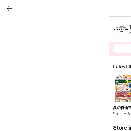
LINEチラシ
B
r
a
n
c
h
T
o
p
Latest f
夏の特価
8月6日
～
8
Store i