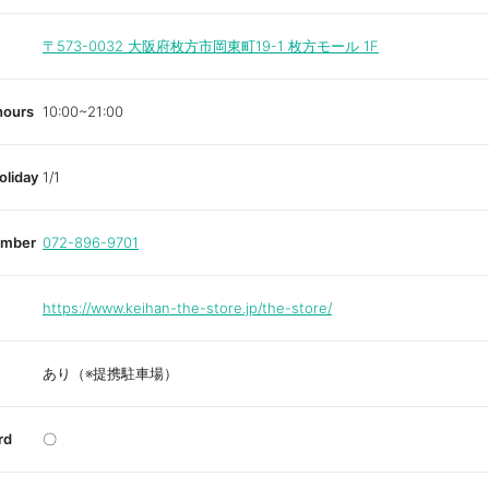
〒573-0032
大阪府枚方市岡東町19-1 枚方モール 1F
hours
10:00~21:00
oliday
1/1
umber
072-896-9701
https://www.keihan-the-store.jp/the-store/
あり（※提携駐車場）
rd
〇