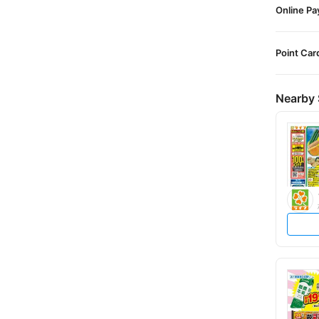
Online P
Point Car
Nearby 