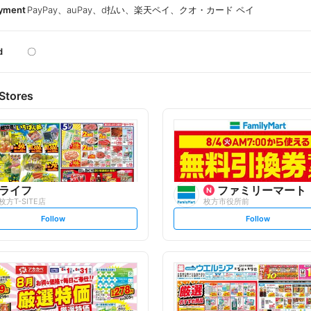
ayment
PayPay、auPay、d払い、楽天ペイ、クオ・カード ペイ
d
〇
Stores
ライフ
ファミリーマート
枚方T-SITE店
枚方市役所前
s
s
Follow
Follow
e
e
t
t
f
f
o
o
l
l
l
l
o
o
w
w