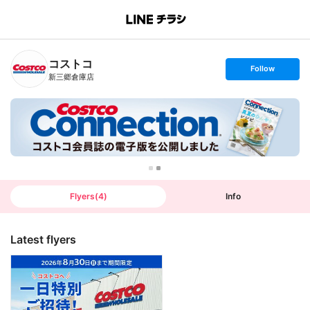
B
r
a
n
コストコ
c
s
Follow
h
e
新三郷倉庫店
T
t
o
f
p
o
l
l
o
w
Flyers
(
4
)
Info
Latest flyers