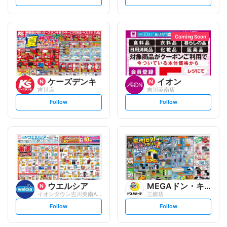
e
e
t
t
f
f
o
o
l
l
l
l
o
o
Coming Soon
w
w
ケーズデンキ
イオン
吉川店
吉川美南店
s
s
Follow
Follow
e
e
t
t
f
f
o
o
l
l
l
l
o
o
w
w
ウエルシア
MEGAドン・キホーテ
イオンタウン吉川美南ANNEX店
三郷店
s
s
Follow
Follow
e
e
t
t
f
f