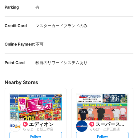
Parking
有
Credit Card
マスターカードブランドのみ
Online Payment
不可
Point Card
独自のリワードシステムあり
Nearby Stores
エディオン
スーパースポーツゼビオ
ららぽーと新三郷店
ららぽーと新三郷店
s
s
Follow
Follow