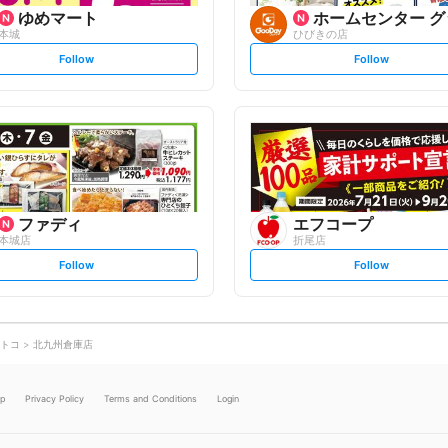
ゆめマート
ホームセンター グ
本城
ひびきの店
s
s
Follow
Follow
e
e
t
t
f
f
o
o
l
l
l
l
o
o
w
w
ファディ
エフコープ
本城店
折尾店
s
s
Follow
Follow
e
e
t
t
f
f
o
o
l
l
l
l
o
o
トコ
北九州倉庫店
w
w
lp
Privacy Policy
Terms and Conditions
Login