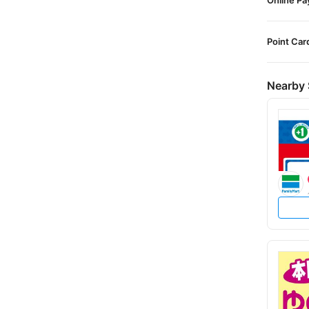
Online P
Point Car
Nearby 