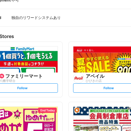
ayment
不可
d
独自のリワードシステムあり
Stores
ファミリーマート
アベイル
八幡学研台
ひびきの店
s
s
Follow
Follow
e
e
t
t
f
f
o
o
l
l
l
l
o
o
End Today
w
w