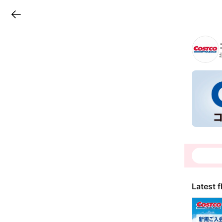
LINEチラシ
B
r
a
n
c
h
T
o
p
Latest f