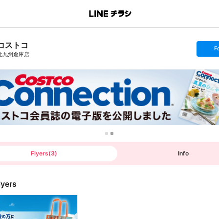
コストコ
s
F
e
北九州倉庫店
t
f
o
l
l
o
w
Flyers
(
3
)
Info
lyers