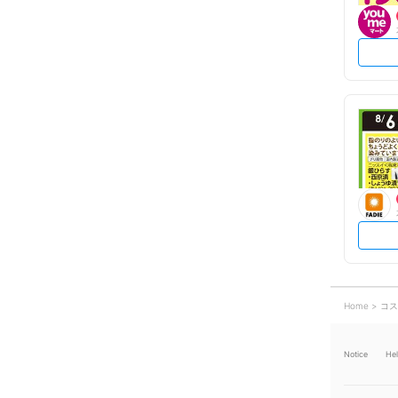
Home
コス
Notice
He