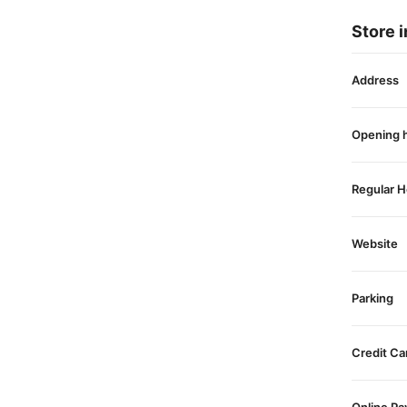
Store i
Address
Opening 
Regular H
Website
Parking
Credit Ca