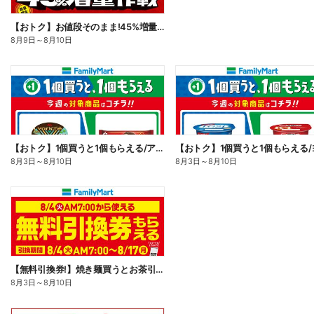
【おトク】お値段そのまま!45%増量作戦!
8月9日
～
8月10日
【おトク】1個買うと1個もらえる/アイス
8月3日
～
8月10日
8月3日
～
8月10日
【無料引換券!】焼き麺買うとお茶引換券貰える!
8月3日
～
8月10日