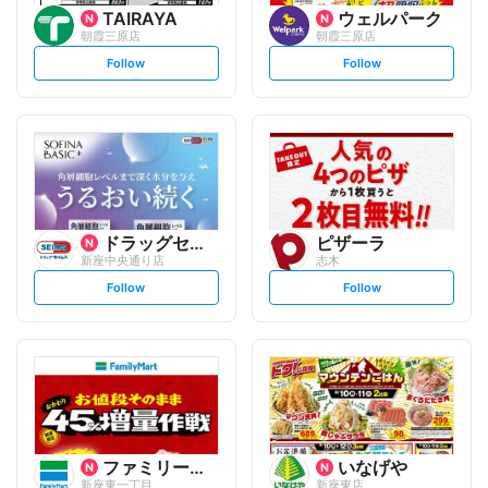
TAIRAYA
ウェルパーク
朝霞三原店
朝霞三原店
s
s
Follow
Follow
e
e
t
t
f
f
o
o
l
l
l
l
o
o
w
w
ドラッグセイムス
ピザーラ
新座中央通り店
志木
s
s
Follow
Follow
e
e
t
t
f
f
o
o
l
l
l
l
o
o
w
w
ファミリーマート
いなげや
新座東一丁目
新座東店