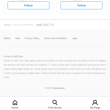
s
s
Follow
Follow
e
e
t
t
f
f
o
o
l
l
l
l
o
o
Home
ファミリーマート
朝霞三原五丁目
w
w
Notice
Help
Privacy Policy
Terms and Conditions
Login
Prices in LINE Flyer
Prices in LINE Flyer may appear with tax included or both included and excluded. Products eligible
for reduced tax (8%) will have an asterisk (＊) next to their price. Some products have prices that in
clude trailing digits below ¥1. These prices may be truncated in LINE Flyer but could still affect you
r total if you purchase multiple items. Please check with the store in question for more detailed pric
e info.
©
LY Corporation
Home
Find Stores
My Page