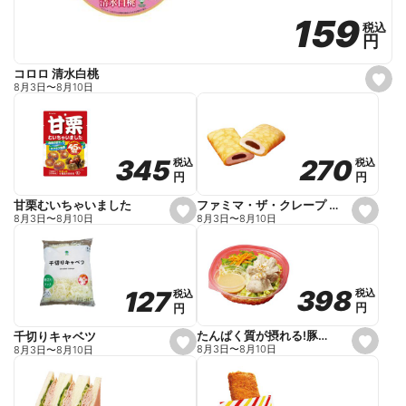
159
159
税込
税込
円
円
コロロ 清水白桃
s
8月3日
〜
8月10日
e
t
f
a
v
o
270
270
345
345
税込
税込
税込
税込
r
円
円
円
円
i
t
e
ファミマ・ザ・クレープ 生チョコ
甘栗むいちゃいました
s
s
8月3日
〜
8月10日
8月3日
〜
8月10日
e
e
t
t
f
f
a
a
v
v
o
o
398
398
127
127
税込
税込
税込
税込
r
r
円
円
円
円
i
i
t
t
e
e
たんぱく質が摂れる!豚しゃぶのパスタサラダ
千切りキャベツ
s
s
8月3日
〜
8月10日
8月3日
〜
8月10日
e
e
t
t
f
f
a
a
v
v