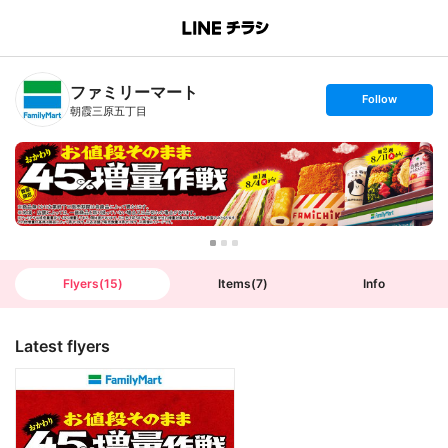
B
r
a
n
ファミリーマート
c
s
Follow
h
e
朝霞三原五丁目
T
t
o
f
p
o
l
l
o
w
Flyers
(
15
)
Items
(
7
)
Info
Latest flyers