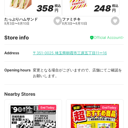
o
o
248
248
358
358
税込
税込
税込
税込
r
r
円
円
円
円
i
i
t
t
e
e
ファミチキ
たっぷりハムサンド
s
s
8月3日
〜
8月10日
8月3日
〜
8月10日
e
e
t
t
f
f
Store info
a
a
Official Account
v
v
o
o
r
r
i
i
Address
〒351-0025
埼玉県朝霞市三原五丁目11ー16
t
t
e
e
Opening hours
変更となる場合がございますので、店舗にてご確認を
お願いします。
Nearby Stores
End Today
End Today