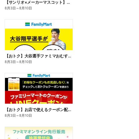
【サンリオ×メーカーマスコット】オリジナルグッズ貰える!
8月3日
～
8月10日
【おトク】大谷選手ファミマおむすび割
8月3日
～
8月10日
【おトク】お店で使えるクーポン配信中
8月3日
～
8月10日