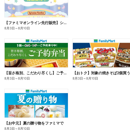
【ファミマオンライン先行販売】シルバニアファミリー
8月3日
～
8月10日
【旨さ格別、こだわり尽くし】ご予約弁当
8月3日
～
8月10日
8月3日
～
8月10日
【お中元】夏の贈り物をファミマで
8月3日
～
8月10日