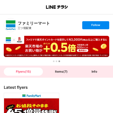
B
r
a
n
ファミリーマート
c
s
Follow
h
e
三ツ境駅東
T
t
o
f
p
o
l
l
o
w
Flyers
(
15
)
Items
(
7
)
Info
Latest flyers