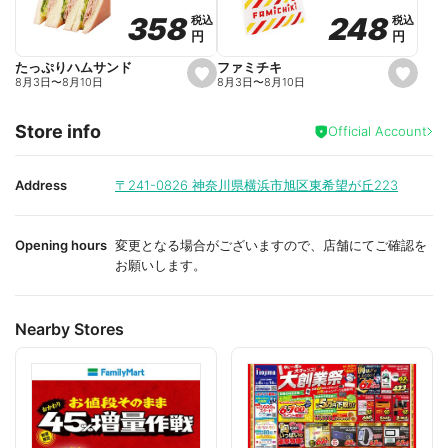
o
o
248
248
358
358
税込
税込
税込
税込
r
r
円
円
円
円
i
i
t
t
e
e
ファミチキ
たっぷりハムサンド
s
s
8月3日
〜
8月10日
8月3日
〜
8月10日
e
e
t
t
f
f
Store info
a
a
Official Account
v
v
o
o
r
r
i
i
Address
〒241-0826
神奈川県横浜市旭区東希望が丘223
t
t
e
e
Opening hours
変更となる場合がございますので、店舗にてご確認を
お願いします。
Nearby Stores