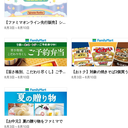
【ファミマオンライン先行販売】シルバニアファミリー
8月3日
～
8月10日
【旨さ格別、こだわり尽くし】ご予約弁当
8月3日
～
8月10日
8月3日
～
8月10日
【お中元】夏の贈り物をファミマで
8月3日
～
8月10日