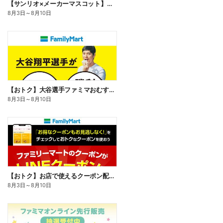
【サンリオ×メーカーマスコット】オリジナルグッズ貰える!
8月3日
～
8月10日
【おトク】大谷選手ファミマおむすび割
8月3日
～
8月10日
【おトク】お店で使えるクーポン配信中
8月3日
～
8月10日