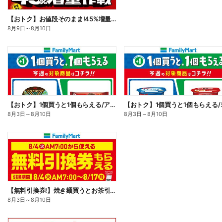
【おトク】お値段そのまま!45%増量作戦!
8月9日
～
8月10日
【おトク】1個買うと1個もらえる/アイス
8月3日
～
8月10日
8月3日
～
8月10日
【無料引換券!】焼き麺買うとお茶引換券貰える!
8月3日
～
8月10日