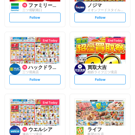
ファミリーマート
ノジマ
三ツ境駅南口
イオンフードスタイル三ツ境店
s
s
Follow
Follow
e
e
t
t
f
f
o
o
l
l
l
l
o
o
End Today
End Today
w
w
ハックドラッグ
買取大吉
三ツ境南店
相鉄ライフ三ツ境店
s
s
Follow
Follow
e
e
t
t
f
f
o
o
l
l
l
l
o
o
End Today
w
w
ウエルシア
ライフ
瀬谷三ツ境店
希望が丘店