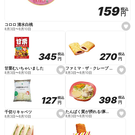
159
159
税込
税込
円
円
コロロ 清水白桃
s
8月3日
〜
8月10日
e
t
f
a
v
o
270
270
345
345
税込
税込
税込
税込
r
円
円
円
円
i
t
e
ファミマ・ザ・クレープ 生チョコ
甘栗むいちゃいました
s
s
8月3日
〜
8月10日
8月3日
〜
8月10日
e
e
t
t
f
f
a
a
v
v
o
o
398
398
127
127
税込
税込
税込
税込
r
r
円
円
円
円
i
i
t
t
e
e
たんぱく質が摂れる!豚しゃぶのパスタサラダ
千切りキャベツ
s
s
8月3日
〜
8月10日
8月3日
〜
8月10日
e
e
t
t
f
f
a
a
v
v