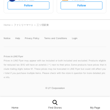
s
s
Follow
Follow
e
e
t
t
f
f
o
o
l
l
l
l
o
o
Home
ファミリーマート
三ツ境駅東
w
w
Notice
Help
Privacy Policy
Terms and Conditions
Login
Prices in LINE Flyer
Prices in LINE Flyer may appear with tax included or both included and excluded. Products eligible
for reduced tax (8%) will have an asterisk (＊) next to their price. Some products have prices that in
clude trailing digits below ¥1. These prices may be truncated in LINE Flyer but could still affect you
r total if you purchase multiple items. Please check with the store in question for more detailed pric
e info.
©
LY Corporation
Home
Find Stores
My Page