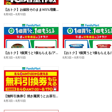
【おトク】お値段そのまま!45%増量作戦!
8月9日
～
8月10日
【おトク】1個買うと1個もらえる/アイス
8月3日
～
8月10日
8月3日
～
8月10日
【無料引換券!】焼き麺買うとお茶引換券貰える!
8月3日
～
8月10日