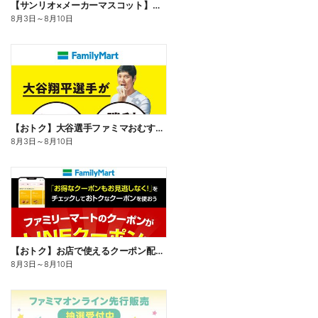
【サンリオ×メーカーマスコット】オリジナルグッズ貰える!
8月3日
～
8月10日
【おトク】大谷選手ファミマおむすび割
8月3日
～
8月10日
【おトク】お店で使えるクーポン配信中
8月3日
～
8月10日