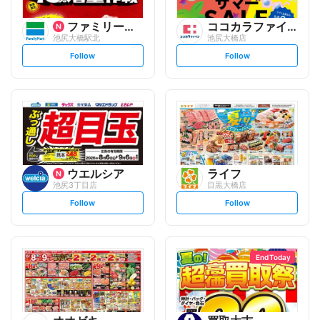
ファミリーマート
ココカラファイン
池尻大橋駅北
池尻大橋店
s
s
Follow
Follow
e
e
t
t
f
f
o
o
l
l
l
l
o
o
w
w
ウエルシア
ライフ
池尻3丁目店
目黒大橋店
s
s
Follow
Follow
e
e
t
t
f
f
o
o
l
l
l
l
o
o
End Today
w
w