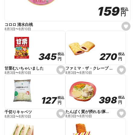
159
159
税込
税込
円
円
コロロ 清水白桃
s
8月3日
〜
8月10日
e
t
f
a
v
o
270
270
345
345
税込
税込
税込
税込
r
円
円
円
円
i
t
e
ファミマ・ザ・クレープ 生チョコ
甘栗むいちゃいました
s
s
8月3日
〜
8月10日
8月3日
〜
8月10日
e
e
t
t
f
f
a
a
v
v
o
o
398
398
127
127
税込
税込
税込
税込
r
r
円
円
円
円
i
i
t
t
e
e
たんぱく質が摂れる!豚しゃぶのパスタサラダ
千切りキャベツ
s
s
8月3日
〜
8月10日
8月3日
〜
8月10日
e
e
t
t
f
f
a
a
v
v