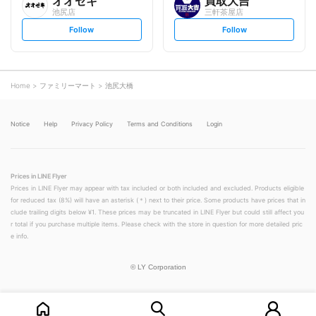
オオゼキ
買取大吉
池尻店
三軒茶屋店
s
s
Follow
Follow
e
e
t
t
f
f
o
o
l
l
l
l
o
o
Home
ファミリーマート
池尻大橋
w
w
Notice
Help
Privacy Policy
Terms and Conditions
Login
Prices in LINE Flyer
Prices in LINE Flyer may appear with tax included or both included and excluded. Products eligible
for reduced tax (8%) will have an asterisk (＊) next to their price. Some products have prices that in
clude trailing digits below ¥1. These prices may be truncated in LINE Flyer but could still affect you
r total if you purchase multiple items. Please check with the store in question for more detailed pric
e info.
©
LY Corporation