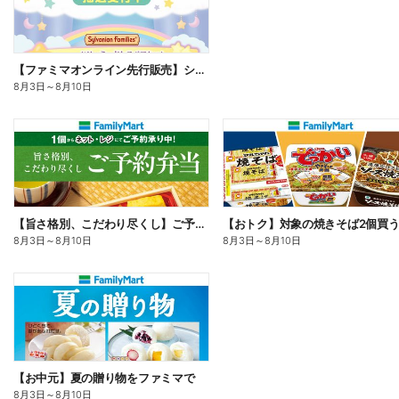
【ファミマオンライン先行販売】シルバニアファミリー
8月3日
～
8月10日
【旨さ格別、こだわり尽くし】ご予約弁当
8月3日
～
8月10日
8月3日
～
8月10日
【お中元】夏の贈り物をファミマで
8月3日
～
8月10日