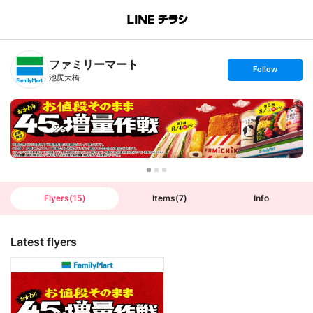
B
r
a
n
ファミリーマート
c
s
Follow
h
e
池尻大橋
T
t
o
f
p
o
l
l
o
w
Flyers
(
15
)
Items
(
7
)
Info
Latest flyers