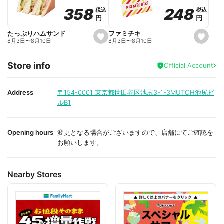
o
o
248
248
358
358
税込
税込
税込
税込
r
r
円
円
円
円
i
i
t
t
e
e
ファミチキ
たっぷりハムサンド
s
s
8月3日
〜
8月10日
8月3日
〜
8月10日
e
e
t
t
f
f
Store info
a
a
Official Account
v
v
o
o
r
r
i
i
Address
〒154-0001
東京都世田谷区池尻3-1-3MUTOH池尻ビ
t
t
ルB1
e
e
Opening hours
変更となる場合がございますので、店舗にてご確認を
お願いします。
Nearby Stores