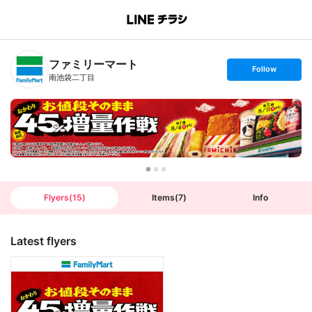
B
r
a
n
ファミリーマート
c
s
Follow
h
e
南池袋二丁目
T
t
o
f
p
o
l
l
o
w
Flyers
(
15
)
Items
(
7
)
Info
Latest flyers