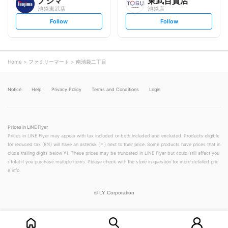
ノジマ
東武百貨店
池袋東武店
池袋店
s
s
Follow
Follow
e
e
t
t
f
f
o
o
l
l
l
l
o
o
Home
ファミリーマート
南池袋二丁目
w
w
Notice
Help
Privacy Policy
Terms and Conditions
Login
Prices in LINE Flyer
Prices in LINE Flyer may appear with tax included or both included and excluded. Products eligible
for reduced tax (8%) will have an asterisk (＊) next to their price. Some products have prices that in
clude trailing digits below ¥1. These prices may be truncated in LINE Flyer but could still affect you
r total if you purchase multiple items. Please check with the store in question for more detailed pric
e info.
©
LY Corporation