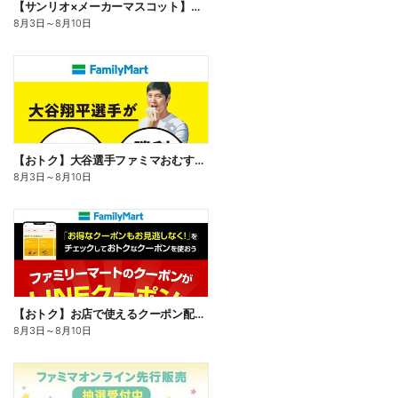
【サンリオ×メーカーマスコット】オリジナルグッズ貰える!
8月3日
～
8月10日
【おトク】大谷選手ファミマおむすび割
8月3日
～
8月10日
【おトク】お店で使えるクーポン配信中
8月3日
～
8月10日