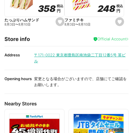
o
o
248
248
358
358
税込
税込
税込
税込
r
r
円
円
円
円
i
i
t
t
e
e
ファミチキ
たっぷりハムサンド
s
s
8月3日
〜
8月10日
8月3日
〜
8月10日
e
e
t
t
f
f
Store info
a
a
Official Account
v
v
o
o
r
r
i
i
Address
〒171-0022
東京都豊島区南池袋二丁目12番5号 英ビ
t
t
ル
e
e
Opening hours
変更となる場合がございますので、店舗にてご確認を
お願いします。
Nearby Stores