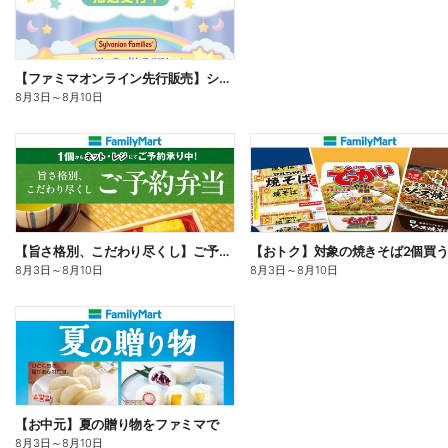
【ファミマオンライン先行販売】シルバニアファミリー
8月3日
～
8月10日
【旨さ格別、こだわり尽くし】ご予約弁当
8月3日
～
8月10日
8月3日
～
8月10日
【お中元】夏の贈り物をファミマで
8月3日
～
8月10日