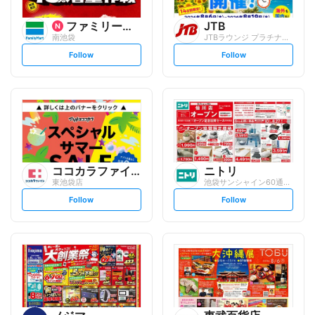
ファミリーマート
JTB
南池袋
JTBラウンジ プラチナム池袋
s
s
Follow
Follow
e
e
t
t
f
f
o
o
l
l
l
l
o
o
w
w
ココカラファイン
ニトリ
東池袋店
池袋サンシャイン60通り店
s
s
Follow
Follow
e
e
t
t
f
f
o
o
l
l
l
l
o
o
w
w