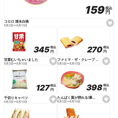
159
159
税込
税込
円
円
コロロ 清水白桃
s
8月3日
〜
8月10日
e
t
f
a
v
o
270
270
345
345
税込
税込
税込
税込
r
円
円
円
円
i
t
e
ファミマ・ザ・クレープ 生チョコ
甘栗むいちゃいました
s
s
8月3日
〜
8月10日
8月3日
〜
8月10日
e
e
t
t
f
f
a
a
v
v
o
o
398
398
127
127
税込
税込
税込
税込
r
r
円
円
円
円
i
i
t
t
e
e
たんぱく質が摂れる!豚しゃぶのパスタサラダ
千切りキャベツ
s
s
8月3日
〜
8月10日
8月3日
〜
8月10日
e
e
t
t
f
f
a
a
v
v