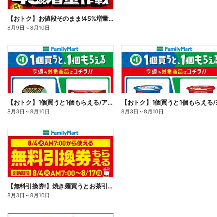
【おトク】お値段そのまま!45%増量作戦!
8月9日
～
8月10日
【おトク】1個買うと1個もらえる/アイス
8月3日
～
8月10日
8月3日
～
8月10日
【無料引換券!】焼き麺買うとお茶引換券貰える!
8月3日
～
8月10日