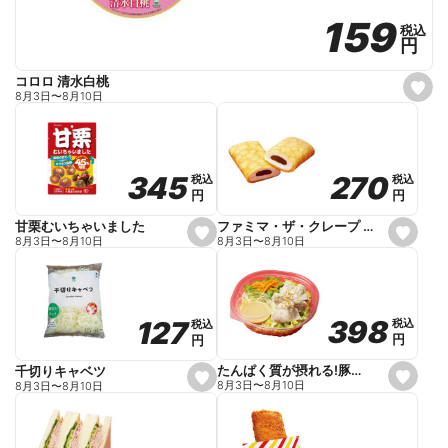
159
159
税込
税込
円
円
コロロ 清水白桃
s
8月3日
〜
8月10日
e
t
f
a
v
o
270
270
345
345
税込
税込
税込
税込
r
円
円
円
円
i
t
e
ファミマ・ザ・クレープ 生チョコ
甘栗むいちゃいました
s
s
8月3日
〜
8月10日
8月3日
〜
8月10日
e
e
t
t
f
f
a
a
v
v
o
o
398
398
127
127
税込
税込
税込
税込
r
r
円
円
円
円
i
i
t
t
e
e
たんぱく質が摂れる!豚しゃぶのパスタサラダ
千切りキャベツ
s
s
8月3日
〜
8月10日
8月3日
〜
8月10日
e
e
t
t
f
f
a
a
v
v