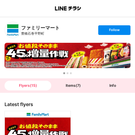
B
r
a
n
ファミリーマート
c
s
Follow
h
e
豊橋石巻平野町
T
t
o
f
p
o
l
l
o
w
Flyers
(
15
)
Items
(
7
)
Info
Latest flyers