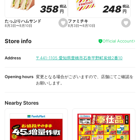
o
o
248
248
358
358
税込
税込
税込
税込
r
r
円
円
円
円
i
i
t
t
e
e
ファミチキ
たっぷりハムサンド
s
s
8月3日
〜
8月10日
8月3日
〜
8月10日
e
e
t
t
f
f
Store info
a
a
Official Account
v
v
o
o
r
r
i
i
Address
〒441-1105
愛知県豊橋市石巻平野町炭焼2番10
t
t
e
e
Opening hours
変更となる場合がございますので、店舗にてご確認を
お願いします。
Nearby Stores