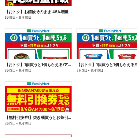
【おトク】お値段そのまま!45%増量作戦!
8月9日
～
8月10日
【おトク】1個買うと1個もらえる/アイス
8月3日
～
8月10日
8月3日
～
8月10日
【無料引換券!】焼き麺買うとお茶引換券貰える!
8月3日
～
8月10日