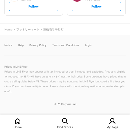
s
s
Follow
Follow
e
e
t
t
f
f
o
o
l
l
l
l
o
o
Home
ファミリーマート
豊橋石巻平野町
w
w
Notice
Help
Privacy Policy
Terms and Conditions
Login
Prices in LINE Flyer
Prices in LINE Flyer may appear with tax included or both included and excluded. Products eligible
for reduced tax (8%) will have an asterisk (＊) next to their price. Some products have prices that in
clude trailing digits below ¥1. These prices may be truncated in LINE Flyer but could still affect you
r total if you purchase multiple items. Please check with the store in question for more detailed pric
e info.
©
LY Corporation
Home
Find Stores
My Page