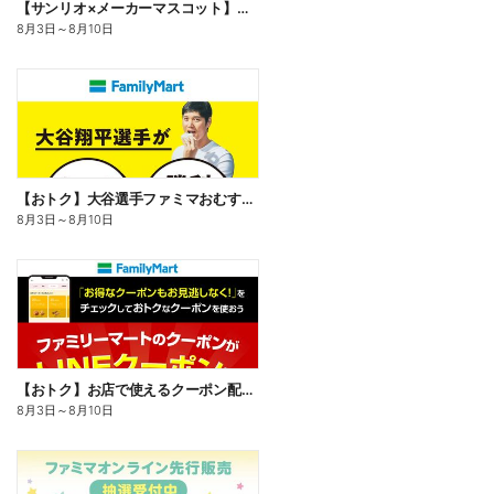
【サンリオ×メーカーマスコット】オリジナルグッズ貰える!
8月3日
～
8月10日
【おトク】大谷選手ファミマおむすび割
8月3日
～
8月10日
【おトク】お店で使えるクーポン配信中
8月3日
～
8月10日