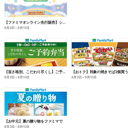
【ファミマオンライン先行販売】シルバニアファミリー
8月3日
～
8月10日
【旨さ格別、こだわり尽くし】ご予約弁当
8月3日
～
8月10日
8月3日
～
8月10日
【お中元】夏の贈り物をファミマで
8月3日
～
8月10日