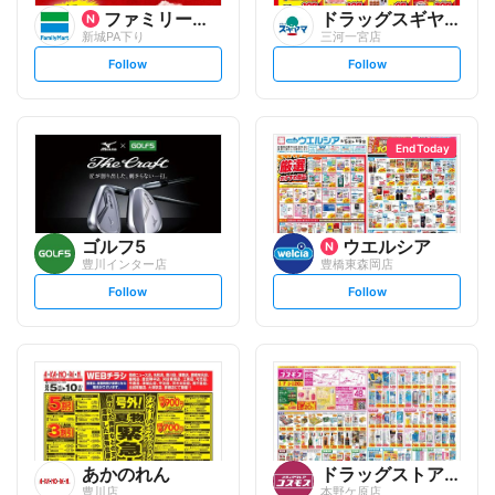
ファミリーマート
ドラッグスギヤマ
新城PA下り
三河一宮店
s
s
Follow
Follow
e
e
t
t
f
f
o
o
l
l
l
l
o
o
End Today
w
w
ゴルフ5
ウエルシア
豊川インター店
豊橋東森岡店
s
s
Follow
Follow
e
e
t
t
f
f
o
o
l
l
l
l
o
o
w
w
あかのれん
ドラッグストアコスモス
豊川店
本野ケ原店