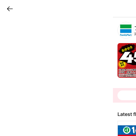
LINEチラシ
B
r
a
n
c
h
T
o
p
Latest f