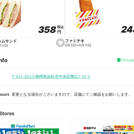
a
v
o
r
i
t
24
24
358
358
e
税込
税込
円
円
ファミチキ
ハムサンド
s
8月3日
〜
8月10日
月10日
e
t
f
nfo
a
Officia
v
o
r
i
〒432-8023
静岡県浜松市中央区鴨江1-10-3
t
e
hours
変更となる場合がございますので、店舗にてご確認をお願いします。
Stores