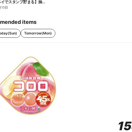
【ファミペイでスタンプ貯まる】抽選でペアチケットが当たる!
月10日
mended items
oday(Sun)
Tomorrow(Mon)
1
1