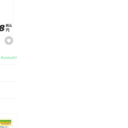
a
v
o
r
i
t
8
8
e
税込
税込
円
円
s
e
t
f
a
l Account
v
o
r
i
t
e