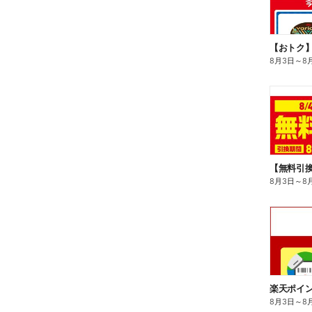
8月3日
～
8
8月3日
～
8
8月3日
～
8