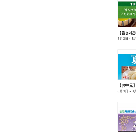
8月3日
～
8
【お中元
8月3日
～
8