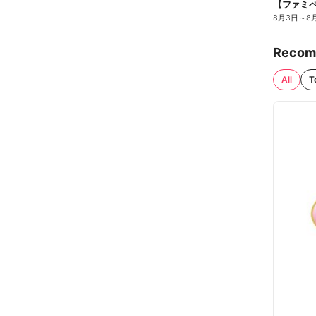
8月3日
～
8
Recom
All
T