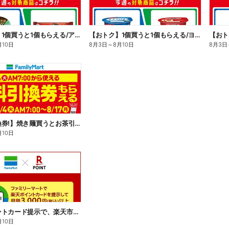
【おトク】1個買うと1個もらえる/アイス
【おトク】1個買うと1個もらえる/ヨーグルト
【おト
月10日
8月3日
～
8月10日
8月3日
【無料引換券!】焼き麺買うとお茶引換券貰える!
月10日
楽天ポイントカード提示で、楽天市場でのお買い物がおトクに!
月10日