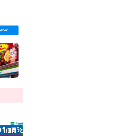
ollow
t