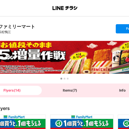
ファミリーマート
s
F
e
浜松鴨江
t
f
o
l
l
o
w
Flyers
(
14
)
Items
(
7
)
Info
lyers