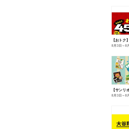
8月3日
～
8
8月3日
～
8