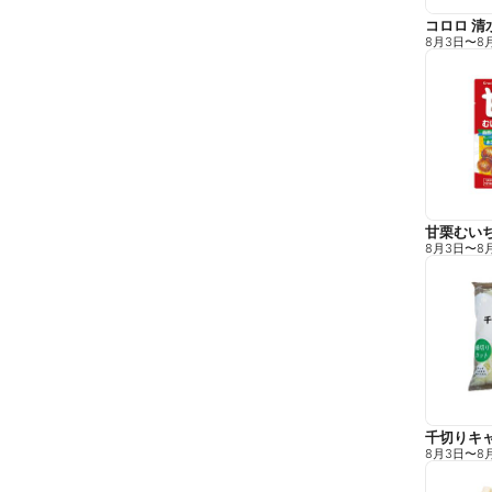
コロロ 清
8月3日
〜
8
甘栗むい
8月3日
〜
8
千切りキ
8月3日
〜
8