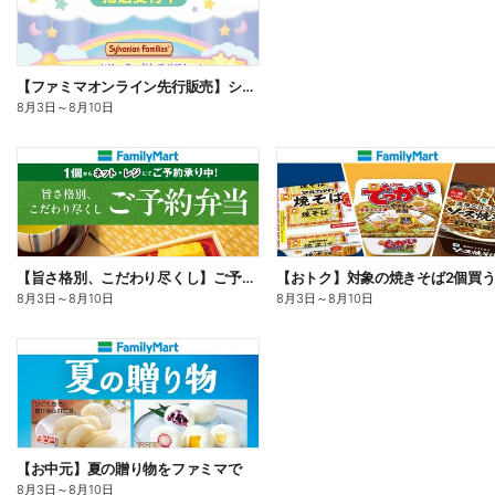
【ファミマオンライン先行販売】シルバニアファミリー
8月3日
～
8月10日
【旨さ格別、こだわり尽くし】ご予約弁当
8月3日
～
8月10日
8月3日
～
8月10日
【お中元】夏の贈り物をファミマで
8月3日
～
8月10日