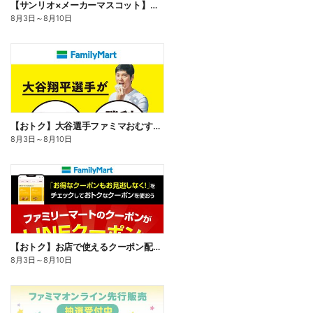
【サンリオ×メーカーマスコット】オリジナルグッズ貰える!
8月3日
～
8月10日
【おトク】大谷選手ファミマおむすび割
8月3日
～
8月10日
【おトク】お店で使えるクーポン配信中
8月3日
～
8月10日