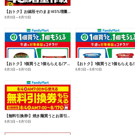
【おトク】お値段そのまま!45%増量作戦!
8月9日
～
8月10日
【おトク】1個買うと1個もらえる/アイス
8月3日
～
8月10日
8月3日
～
8月10日
【無料引換券!】焼き麺買うとお茶引換券貰える!
8月3日
～
8月10日