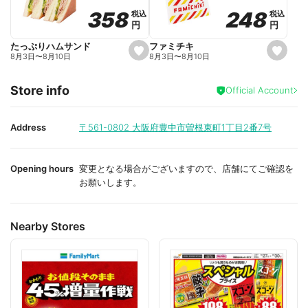
o
o
248
248
358
358
税込
税込
税込
税込
r
r
円
円
円
円
i
i
t
t
e
e
ファミチキ
たっぷりハムサンド
s
s
8月3日
〜
8月10日
8月3日
〜
8月10日
e
e
t
t
f
f
Store info
a
a
Official Account
v
v
o
o
r
r
i
i
Address
〒561-0802
大阪府豊中市曽根東町1丁目2番7号
t
t
e
e
Opening hours
変更となる場合がございますので、店舗にてご確認を
お願いします。
Nearby Stores