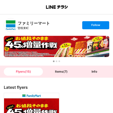
B
r
a
n
ファミリーマート
c
s
Follow
h
e
曽根東町
T
t
o
f
p
o
l
l
o
w
Flyers
(
15
)
Items
(
7
)
Info
Latest flyers