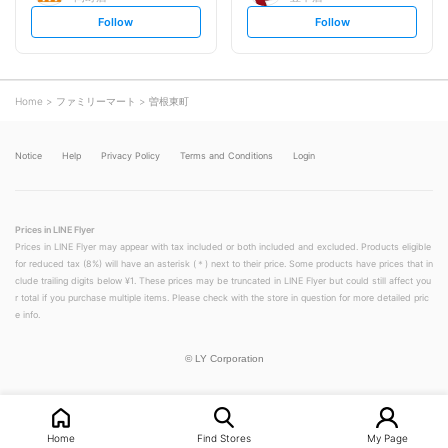
s
s
Follow
Follow
e
e
t
t
f
f
o
o
l
l
l
l
o
o
Home
ファミリーマート
曽根東町
w
w
Notice
Help
Privacy Policy
Terms and Conditions
Login
Prices in LINE Flyer
Prices in LINE Flyer may appear with tax included or both included and excluded. Products eligible
for reduced tax (8%) will have an asterisk (＊) next to their price. Some products have prices that in
clude trailing digits below ¥1. These prices may be truncated in LINE Flyer but could still affect you
r total if you purchase multiple items. Please check with the store in question for more detailed pric
e info.
©
LY Corporation
Home
Find Stores
My Page