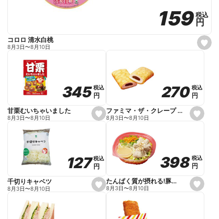
159
159
税込
税込
円
円
コロロ 清水白桃
s
8月3日
〜
8月10日
e
t
f
a
v
o
270
270
345
345
税込
税込
税込
税込
r
円
円
円
円
i
t
e
ファミマ・ザ・クレープ 生チョコ
甘栗むいちゃいました
s
s
8月3日
〜
8月10日
8月3日
〜
8月10日
e
e
t
t
f
f
a
a
v
v
o
o
398
398
127
127
税込
税込
税込
税込
r
r
円
円
円
円
i
i
t
t
e
e
たんぱく質が摂れる!豚しゃぶのパスタサラダ
千切りキャベツ
s
s
8月3日
〜
8月10日
8月3日
〜
8月10日
e
e
t
t
f
f
a
a
v
v