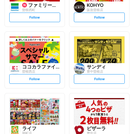
ファミリーマート
KOHYO
曽根西町
阪急曽根店
s
s
Follow
Follow
e
e
t
t
f
f
o
o
l
l
l
l
o
o
w
w
ココカラファイン
サンディ
曽根西店
豊中曽根店
s
s
Follow
Follow
e
e
t
t
f
f
o
o
l
l
l
l
o
o
w
w
ライフ
ピザーラ
岡町店
豊中店