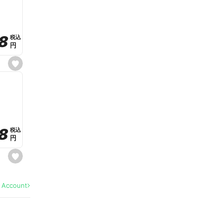
v
o
r
i
t
8
8
e
税込
税込
円
円
s
e
t
f
a
v
o
r
i
t
8
8
e
税込
税込
円
円
s
e
t
f
a
l Account
v
o
r
i
t