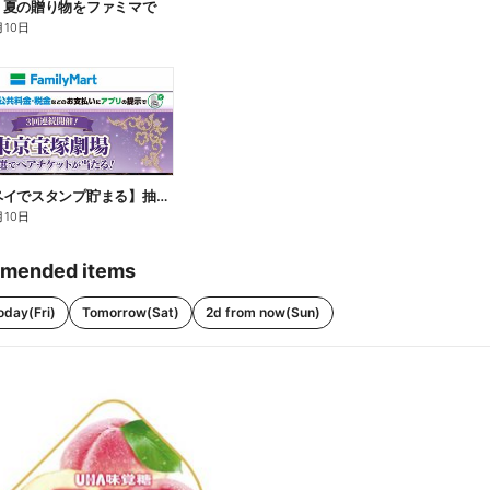
】夏の贈り物をファミマで
月10日
【ファミペイでスタンプ貯まる】抽選でペアチケットが当たる!
月10日
mended items
oday(Fri)
Tomorrow(Sat)
2d from now(Sun)