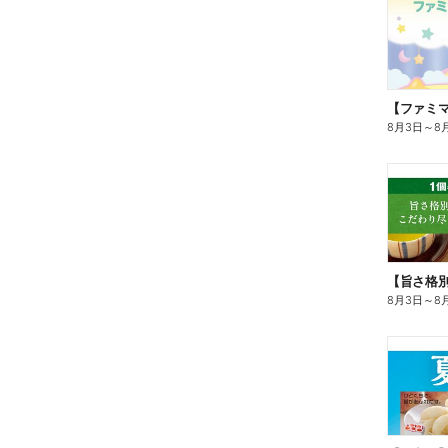
8月3日
～
8
8月3日
～
8