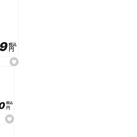
59
59
税込
税込
円
円
s
e
t
f
a
v
o
r
i
t
0
0
税込
税込
e
円
円
s
e
t
f
a