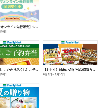
【ファミマオンライン先行販売】シルバニアファミリー
月10日
【旨さ格別、こだわり尽くし】ご予約弁当
【おトク】対象の焼きそば2個買うと100円引き!
月10日
8月3日
～
8月10日