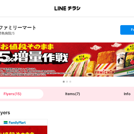
ファミリーマート
s
F
e
野島病院/S
t
f
o
l
l
o
w
Flyers
(
15
)
Items
(
7
)
Info
lyers