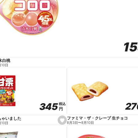
1
1
水白桃
月10日
27
27
345
345
税込
税込
円
円
ファミマ・ザ・クレープ 生チョコ
ちゃいました
s
8月3日
〜
8月10日
月10日
e
t
f
a