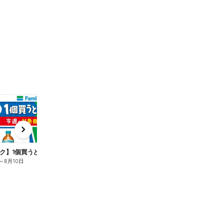
t
x
e
n
ク】1個買うと1個もらえる/麦茶
～
8月10日