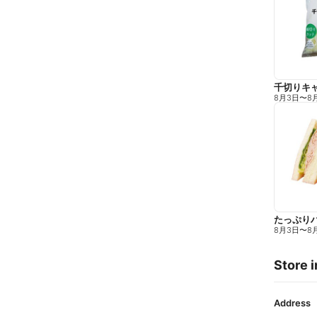
千切りキ
8月3日
〜
8
たっぷり
8月3日
〜
8
Store i
Address