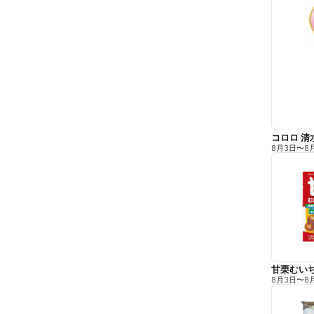
コロロ 清
8月3日
〜
8
甘栗むい
8月3日
〜
8