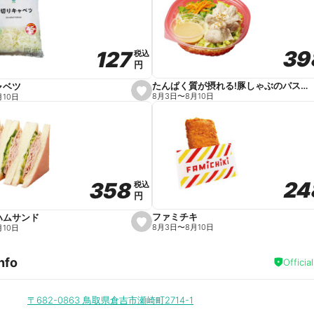
v
o
r
i
t
39
39
127
127
e
税込
税込
円
円
たんぱく質が摂れる!豚しゃぶのパスタサラダ
ャベツ
s
8月3日
〜
8月10日
月10日
e
t
f
a
v
o
r
i
t
24
24
358
358
e
税込
税込
円
円
ファミチキ
ハムサンド
s
8月3日
〜
8月10日
月10日
e
t
f
nfo
a
Officia
v
o
r
i
〒682-0863
鳥取県倉吉市瀬崎町2714-1
t