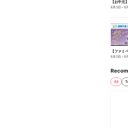
【お中元
8月3日
～
8
8月3日
～
8
Recom
All
T