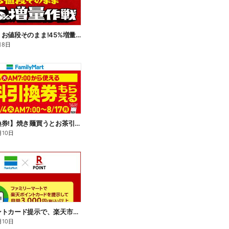
【おトク】お値段そのまま!45%増量作戦!
月8日
【無料引換券!】焼き麺買うとお茶引換券貰える!
月10日
楽天ポイントカード提示で、楽天市場でのお買い物がおトクに!
月10日