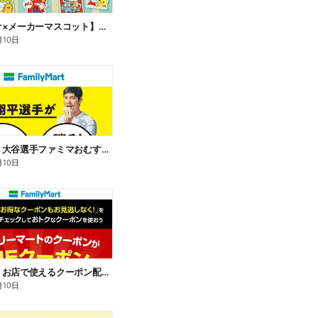
【サンリオ×メーカーマスコット】オリジナルグッズ貰える!
月10日
【おトク】大谷選手ファミマおむすび割
月10日
【おトク】お店で使えるクーポン配信中
月10日