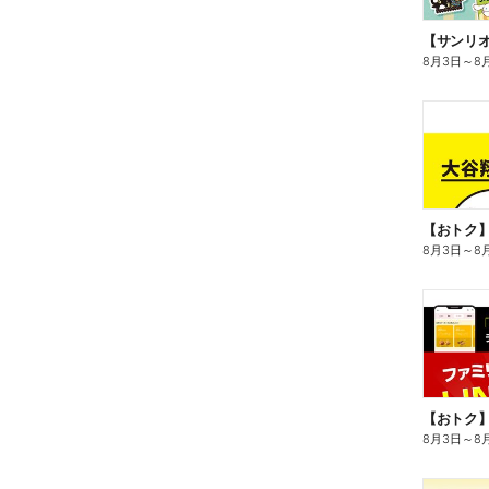
8月3日
～
8
8月3日
～
8
8月3日
～
8