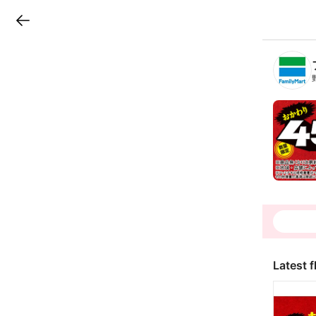
LINEチラシ
B
r
a
n
c
h
T
o
p
Latest f