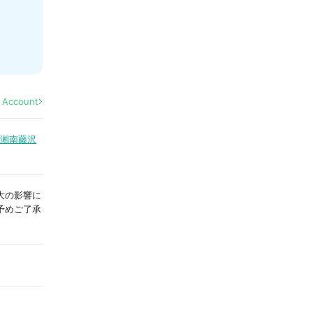
l Account
ス湘南藤沢
染拡大の影響に
予めご了承