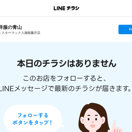
洋服の青山
s
F
e
ミスターマックス湘南藤沢店
t
f
o
l
l
o
w