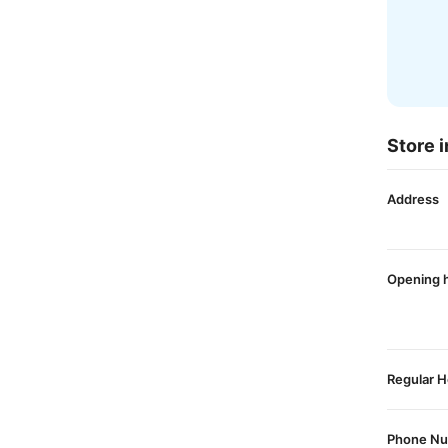
Store i
Address
Opening 
Regular H
Phone N