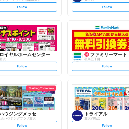
s
s
Follow
Follow
e
e
t
t
f
f
o
o
l
l
l
l
o
o
w
w
ロイヤルホームセンター
ファミリーマート
藤沢
羽鳥五丁目
s
s
Follow
Follow
e
e
t
t
f
f
o
o
l
l
l
l
o
o
Starting Tomorrow
w
w
ハウジングメッセ
トライアル
tvkハウジングプラザ藤沢
藤沢羽鳥店
s
s
Follow
Follow
e
e