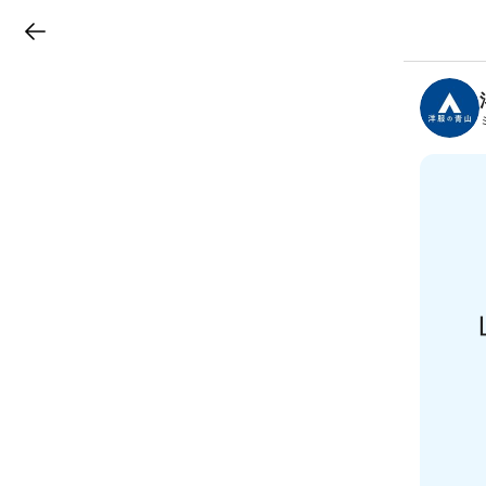
LINEチラシ
B
r
a
n
c
h
T
o
p