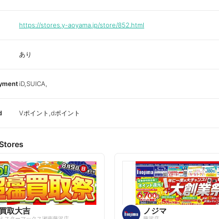
https://stores.y-aoyama.jp/store/852.html
あり
ayment
iD,SUICA,
d
Vポイント,dポイント
Stores
買取大吉
ノジマ
ミスターマックス湘南藤沢店
藤沢店