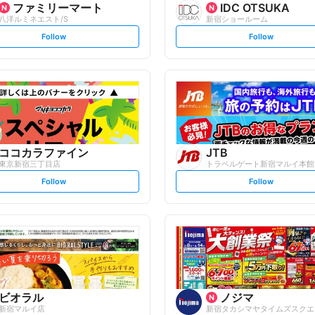
ファミリーマート
IDC OTSUKA
八洋ルミネエスト/S
新宿ショールーム
s
s
Follow
Follow
e
e
t
t
f
f
o
o
l
l
l
l
o
o
w
w
ココカラファイン
JTB
東京新宿三丁目店
トラベルゲート新宿マルイ本館
s
s
Follow
Follow
e
e
t
t
f
f
o
o
l
l
l
l
o
o
w
w
ビオラル
ノジマ
新宿マルイ店
新宿タカシマヤタイムズスクエ