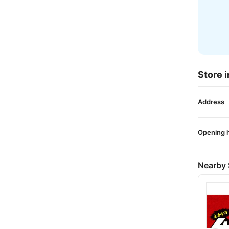
Store i
Address
Opening 
Nearby 