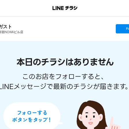
ガスト
s
F
e
新宿NOWAビル店
t
f
o
l
l
o
w