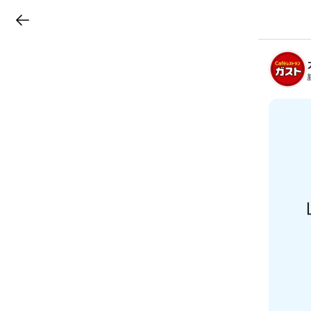
LINEチラシ
B
r
a
n
c
h
T
o
p