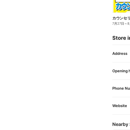
カウンセリ
7月27日
～
8
Store i
Address
Opening 
Phone N
Website
Nearby 