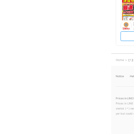
Home
ひま
Notice
He
Prices in LINE 
Prices in LINE
sterisk (＊) ne
yer but could s