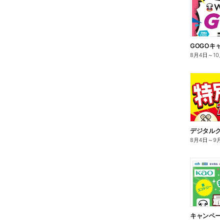
GOGOキ
8月4日
～
1
デジタル
8月4日
～
9
キャンペ