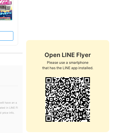
Open LINE Flyer
Please use a smartphone

that has the LINE app installed.
will have an a
ated in LINE Fl
 price info.