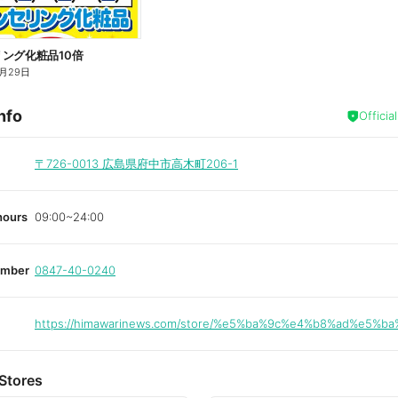
ング化粧品10倍
月29日
nfo
Officia
〒726-0013
広島県府中市高木町206-1
hours
09:00~24:00
umber
0847-40-0240
https://himawarinews.com/store/%e5%ba%9c%e4%b8%ad%e5%ba
Stores