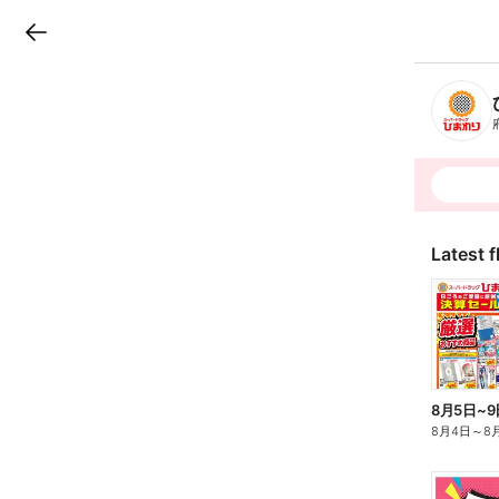
LINEチラシ
B
r
a
n
c
h
T
o
p
Latest f
8月5日~9
8月4日
～
8