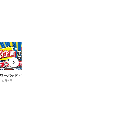
t
x
e
n
ワーパッド・治す力10%OFF
コンタクトケア用品10%OFF
ベ
～
9月6日
8月4日
～
9月6日
8