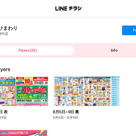
ひまわり
s
F
e
府中店
t
f
o
l
l
Flyers
(
25
)
Info
o
w
lyers
日 表
8月5日~9日 裏
月9日
8月4日
～
8月9日