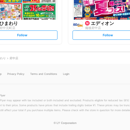
w
w
ひまわり
エディオン
府中元町店
備後府中店
s
s
Follow
Follow
e
e
t
t
f
f
o
o
l
l
l
l
o
o
わり
府中店
w
w
lp
Privacy Policy
Terms and Conditions
Login
Flyer
 Flyer may appear with tax included or both included and excluded. Products eligible for reduced tax (8%) 
xt to their price. Some products have prices that include trailing digits below ¥1. These prices may be trunc
till affect your total if you purchase multiple items. Please check with the store in question for more detailed
©
LY Corporation