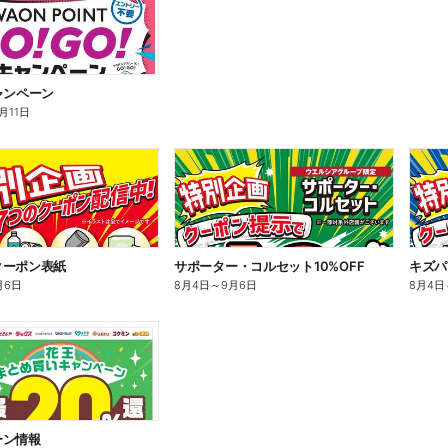
ャンペーン
0月11日
クーポン表紙
サポーター・コルセット10%OFF
キズパ
月6日
8月4日
～
9月6日
8月4日
ーン情報