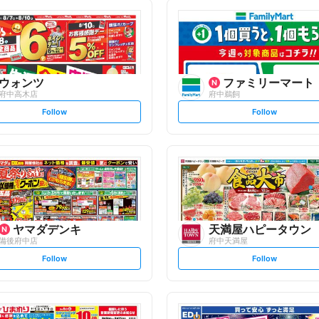
ウォンツ
ファミリーマート
府中高木店
府中鵜飼
s
s
Follow
Follow
e
e
t
t
f
f
o
o
l
l
l
l
o
o
w
w
ヤマダデンキ
天満屋ハピータウン
備後府中店
府中天満屋
s
s
Follow
Follow
e
e
t
t
f
f
o
o
l
l
l
l
o
o