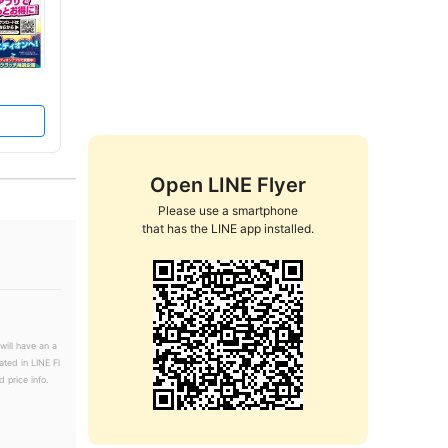
Open LINE Flyer
Please use a smartphone

that has the LINE app installed.
will have an a
ated in LINE Fl
 price info.