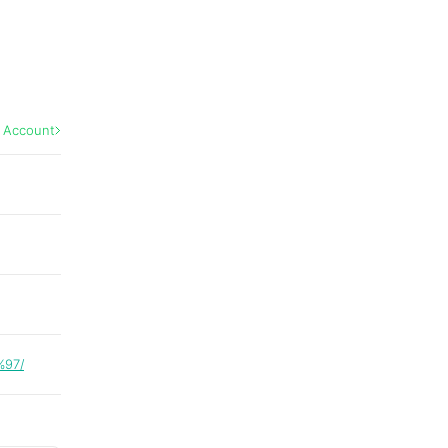
l Account
%97/