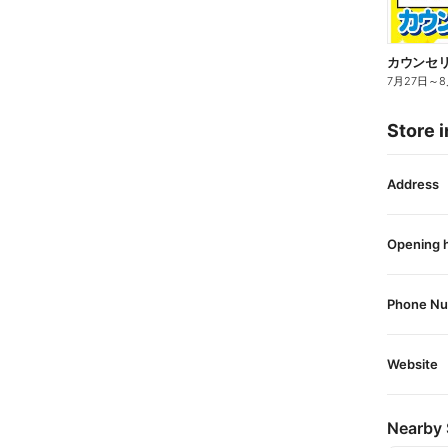
カウンセリ
7月27日
～
8
Store i
Address
Opening 
Phone N
Website
Nearby 