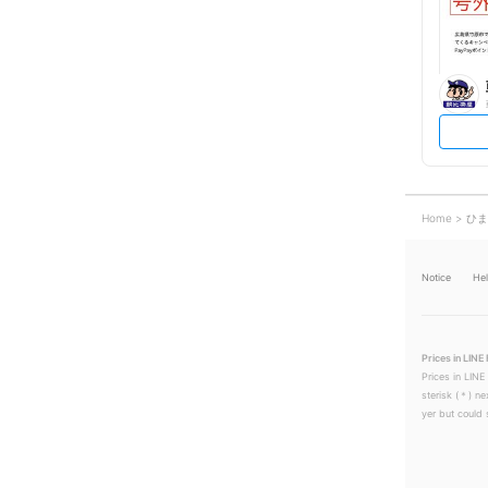
Home
ひま
Notice
He
Prices in LINE 
Prices in LINE
sterisk (＊) ne
yer but could s