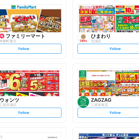
ファミリーマート
ひまわり
本郷町南方
宮浦店
s
s
Follow
Follow
e
e
t
t
f
f
o
o
l
l
l
l
o
o
w
w
ウォンツ
ZAGZAG
三原宮浦店
三原皆実店
s
s
Follow
Follow
e
e
t
t
f
f
o
o
l
l
l
l
o
o