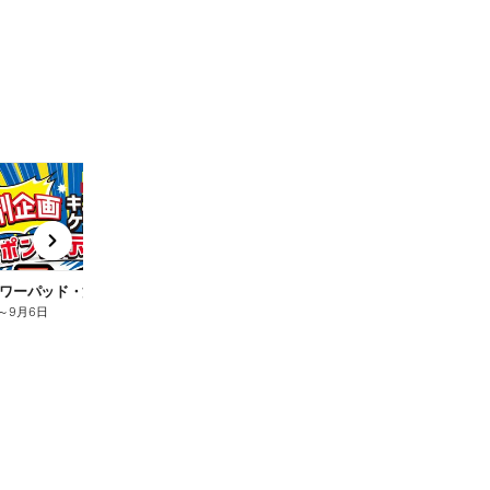
t
x
e
n
ワーパッド・治す力10%OFF
コンタクトケア用品10%OFF
ベ
～
9月6日
8月4日
～
9月6日
8