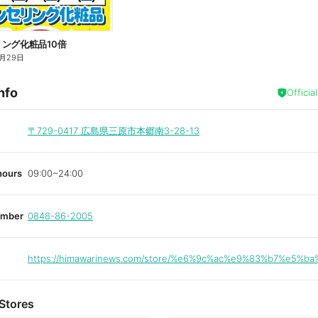
ング化粧品10倍
月29日
nfo
Officia
〒729-0417
広島県三原市本郷南3-28-13
hours
09:00~24:00
umber
0848-86-2005
https://himawarinews.com/store/%e6%9c%ac%e9%83%b7%e5%ba
Stores