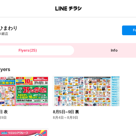
ひまわり
s
F
e
本郷店
t
f
o
l
l
Flyers
(
25
)
Info
o
w
lyers
日 表
8月5日~9日 裏
月9日
8月4日
～
8月9日