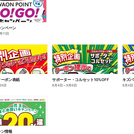
ャンペーン
0月11日
クーポン表紙
サポーター・コルセット10%OFF
キズパ
月6日
8月4日
～
9月6日
8月4日
ーン情報