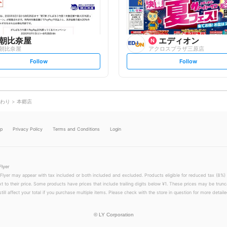
w
w
朝比奈屋
エディオン
朝比奈屋
アクロスプラザ三原店
s
s
Follow
Follow
e
e
t
t
f
f
o
o
l
l
l
l
o
o
わり
本郷店
w
w
lp
Privacy Policy
Terms and Conditions
Login
Flyer
 Flyer may appear with tax included or both included and excluded. Products eligible for reduced tax (8%) 
xt to their price. Some products have prices that include trailing digits below ¥1. These prices may be trunc
till affect your total if you purchase multiple items. Please check with the store in question for more detailed
©
LY Corporation