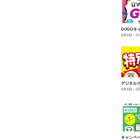
GOGOキ
8月4日
～
1
デジタル
8月4日
～
9
キャンペ