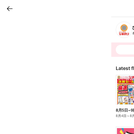
LINEチラシ
B
r
a
n
c
h
T
o
p
Latest f
8月5日~9
8月4日
～
8