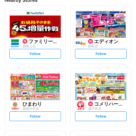
Nearby Stores
ファミリーマート
エディオン
因島土生
因島店
s
s
Follow
Follow
e
e
t
t
f
f
o
o
l
l
l
l
o
o
End Today
w
w
ひまわり
コメリハード&グリーン
因島中庄店
瀬戸田店
s
s
Follow
Follow
e
e
t
t
f
f
o
o
l
l
l
l