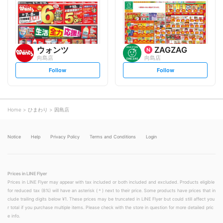
o
o
w
w
ウォンツ
ZAGZAG
向島店
向島店
s
s
Follow
Follow
e
e
t
t
f
f
o
o
l
l
l
l
o
o
Home
ひまわり
因島店
w
w
Notice
Help
Privacy Policy
Terms and Conditions
Login
Prices in LINE Flyer
Prices in LINE Flyer may appear with tax included or both included and excluded. Products eligible
for reduced tax (8%) will have an asterisk (＊) next to their price. Some products have prices that in
clude trailing digits below ¥1. These prices may be truncated in LINE Flyer but could still affect you
r total if you purchase multiple items. Please check with the store in question for more detailed pric
e info.