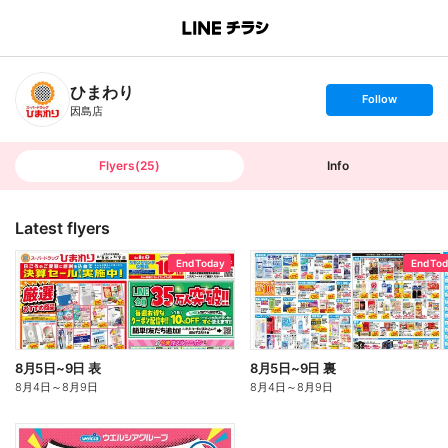
B
r
a
n
ひまわり
c
s
Follow
h
e
因島店
T
t
o
f
p
o
l
l
Flyers
(
25
)
Info
o
w
Latest flyers
End Today
End To
8月5日~9日 表
8月5日~9日 裏
8月4日
～
8月9日
8月4日
～
8月9日