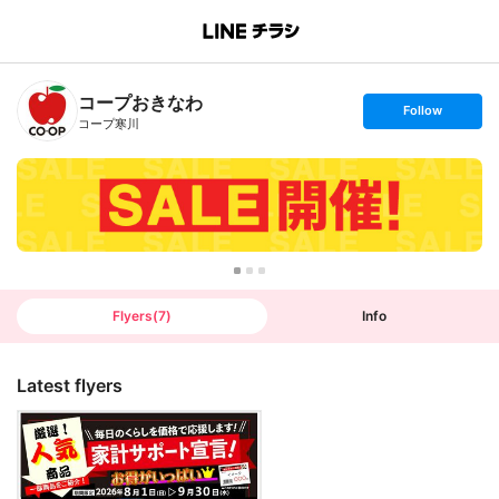
B
r
a
n
コープおきなわ
c
s
Follow
h
e
コープ寒川
T
t
o
f
p
o
l
l
o
w
Flyers
(
7
)
Info
Latest flyers