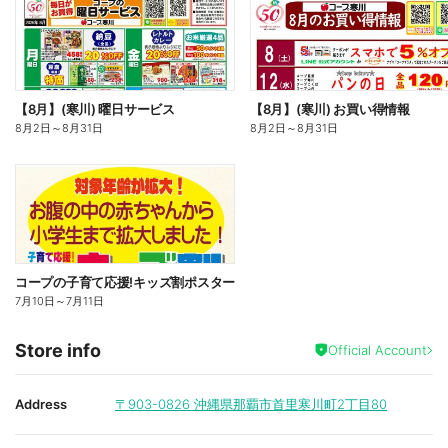
【8月】(寒川) 曜日サービス
【8月】(寒川) お買い得情報
8月2日
～
8月31日
8月2日
～
8月31日
コープの子育て応援!キッズ割ポスター
7月10日
～
7月11日
Store info
Official Account
Address
〒903-0826
沖縄県那覇市首里寒川町2丁目80