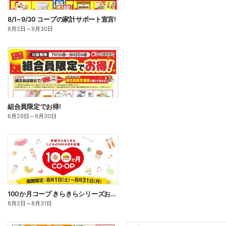
8/1~9/30 コープの家計サポート宣言!
8月2日
～
9月30日
組合員限定でお得!
6月29日
～
9月30日
100か月コープ きらきらシリーズお試しセール!
8月2日
～
8月31日