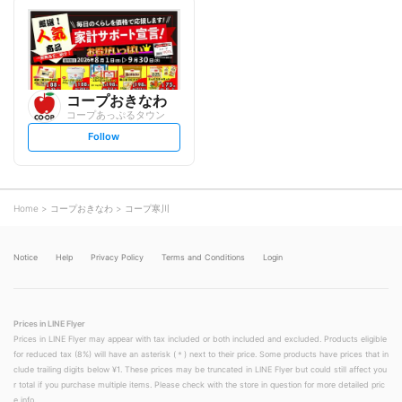
l
l
l
l
o
o
w
w
コープおきなわ
コープあっぷるタウン
s
Follow
e
t
f
o
l
l
o
Home
コープおきなわ
コープ寒川
w
Notice
Help
Privacy Policy
Terms and Conditions
Login
Prices in LINE Flyer
Prices in LINE Flyer may appear with tax included or both included and excluded. Products eligible
for reduced tax (8%) will have an asterisk (＊) next to their price. Some products have prices that in
clude trailing digits below ¥1. These prices may be truncated in LINE Flyer but could still affect you
r total if you purchase multiple items. Please check with the store in question for more detailed pric
e info.