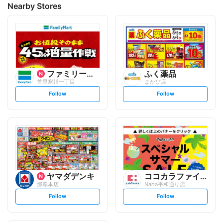
Nearby Stores
ファミリーマート
ふく薬品
首里寒川一丁目
まかび店
s
s
Follow
Follow
e
e
t
t
f
f
o
o
l
l
l
l
o
o
w
w
ヤマダデンキ
ココカラファイン
那覇本店
Naha平和通り店
s
s
Follow
Follow
e
e
t
t
f
f
o
o