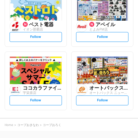
w
w
ベスト電器
アベイル
イオン那覇店
とよみFM店
s
s
Follow
Follow
e
e
t
t
f
f
o
o
l
l
l
l
o
o
w
w
ココカラファイン
オートバックスグループ
宇栄原店
オートバックス ニュー小禄店
s
s
Follow
Follow
e
e
t
t
f
f
o
o
l
l
l
l
o
o
Home
コープおきなわ
コープおろく
w
w