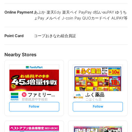
Online Payment
あぷか 楽天Edy 楽天ペイ PayPay d払いauPAY ゆうち
ょPay メルペイ J-coin Pay QUOカードペイ ALIPAY等
Point Card
コープおきなわ組合員証
Nearby Stores
ファミリーマート
ふく薬品
那覇鏡原中学校前
こはぐら店
s
s
Follow
Follow
e
e
t
t
f
f
o
o
l
l
l
l
o
o