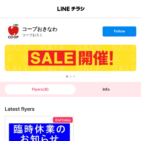
B
r
a
n
コープおきなわ
c
s
Follow
h
e
コープおろく
T
t
o
f
p
o
l
l
o
w
Flyers
(
8
)
Info
Latest flyers
End Today