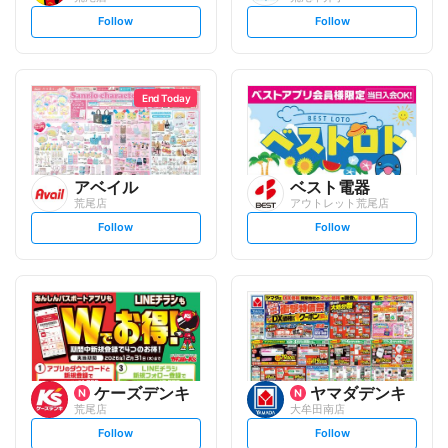
s
s
Follow
Follow
e
e
t
t
f
f
o
o
l
l
l
l
o
o
End Today
w
w
アベイル
ベスト電器
荒尾店
アウトレット荒尾店
s
s
Follow
Follow
e
e
t
t
f
f
o
o
l
l
l
l
o
o
w
w
ケーズデンキ
ヤマダデンキ
荒尾店
大牟田南店
s
s
Follow
Follow
e
e