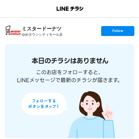
B
r
a
n
ミスタードーナツ
c
s
Follow
h
e
ゆめタウンシティモール店
T
t
o
f
p
o
l
l
o
w