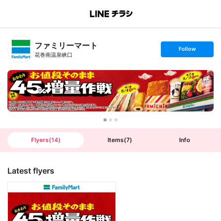
B
r
a
n
ファミリーマート
c
s
Follow
h
e
花巻南温泉峡口
T
t
o
f
p
o
l
l
o
w
Flyers
(
14
)
Items
(
7
)
Info
Latest flyers