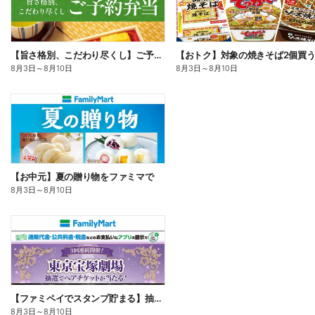
【旨さ格別、こだわり尽くし】ご予約弁当
8月3日
～
8月10日
8月3日
～
8月10日
【お中元】夏の贈り物をファミマで
8月3日
～
8月10日
【ファミペイでスタンプ貯まる】抽選でペアチケットが当たる!
8月3日
～
8月10日