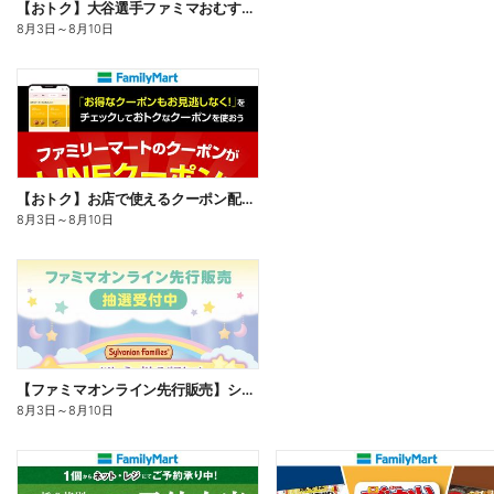
【おトク】大谷選手ファミマおむすび割
8月3日
～
8月10日
【おトク】お店で使えるクーポン配信中
8月3日
～
8月10日
【ファミマオンライン先行販売】シルバニアファミリー
8月3日
～
8月10日