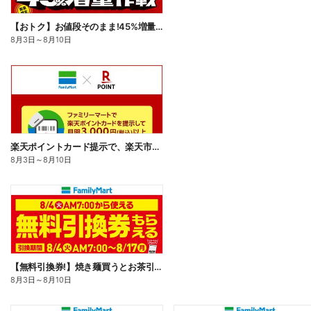
【おトク】お値段そのまま!45%増量作戦!
8月3日
～
8月10日
楽天ポイントカード提示で、楽天市場でのお買い物がおトクに!
8月3日
～
8月10日
【無料引換券!】焼き麺買うとお茶引換券貰える!
8月3日
～
8月10日