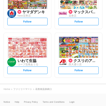
ヤマダデンキ
マックスバリュ
New花巻店
花巻店
s
s
Follow
Follow
e
e
t
t
f
f
o
o
l
l
l
l
o
o
w
w
いわて生協
クスリのアオキ
コープ花巻あうる
西大通り店
s
s
Follow
Follow
e
e
t
t
f
f
o
o
l
l
l
l
o
o
Home
ファミリーマート
花巻南温泉峡口
w
w
Notice
Help
Privacy Policy
Terms and Conditions
Login