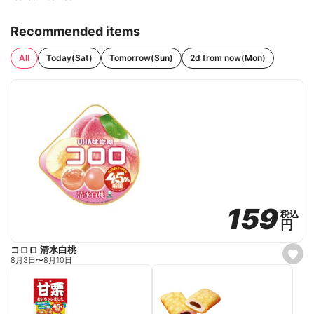
Recommended items
All
Today(Sat)
Tomorrow(Sun)
2d from now(Mon)
159
159
税込
税込
円
円
コロロ 清水白桃
s
8月3日
〜
8月10日
e
t
f
a
v
o