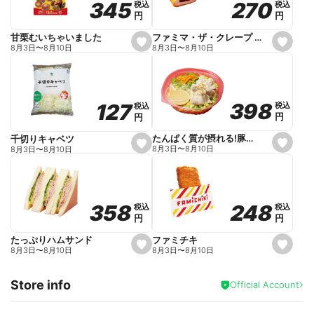
270
270
345
345
税込
税込
税込
税込
r
円
円
円
円
i
t
e
ファミマ・ザ・クレープ 生チョコ
甘栗むいちゃいました
s
s
8月3日
〜
8月10日
8月3日
〜
8月10日
e
e
t
t
f
f
a
a
v
v
o
o
398
398
127
127
税込
税込
税込
税込
r
r
円
円
円
円
i
i
t
t
e
e
たんぱく質が摂れる!豚しゃぶのパスタサラダ
千切りキャベツ
s
s
8月3日
〜
8月10日
8月3日
〜
8月10日
e
e
t
t
f
f
a
a
v
v
o
o
248
248
358
358
税込
税込
税込
税込
r
r
円
円
円
円
i
i
t
t
e
e
ファミチキ
たっぷりハムサンド
s
s
8月3日
〜
8月10日
8月3日
〜
8月10日
e
e
t
t
f
f
Store info
a
a
Official Account
v
v
o
o
r
r