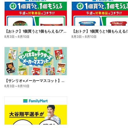
【おトク】1個買うと1個もらえる/アイス
8月3日
～
8月10日
8月3日
～
8月10日
【サンリオ×メーカーマスコット】オリジナルグッズ貰える!
8月3日
～
8月10日