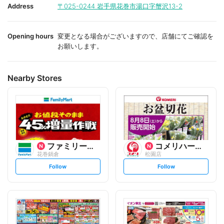
i
i
Address
〒025-0244
岩手県花巻市湯口字蟹沢13-2
t
t
e
e
Opening hours
変更となる場合がございますので、店舗にてご確認を
お願いします。
Nearby Stores
ファミリーマート
コメリハード&グリーン
花巻鍋倉
松園店
s
s
Follow
Follow
e
e
t
t
f
f
o
o
l
l
l
l
o
o
w
w