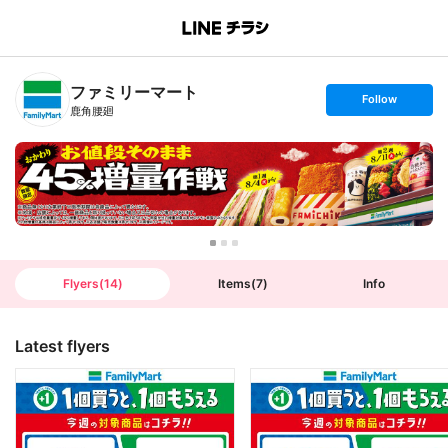
B
r
a
n
ファミリーマート
c
s
Follow
h
e
鹿角腰廻
T
t
o
f
p
o
l
l
o
w
Flyers
(
14
)
Items
(
7
)
Info
Latest flyers