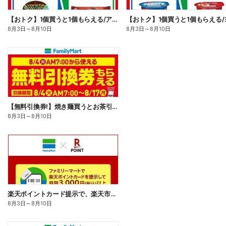
【おトク】1個買うと1個もらえる/アイス
8月3日
～
8月10日
8月3日
～
8月10日
【無料引換券!】焼き麺買うとお茶引換券貰える!
8月3日
～
8月10日
楽天ポイントカード提示で、楽天市場でのお買い物がおトクに!
8月3日
～
8月10日