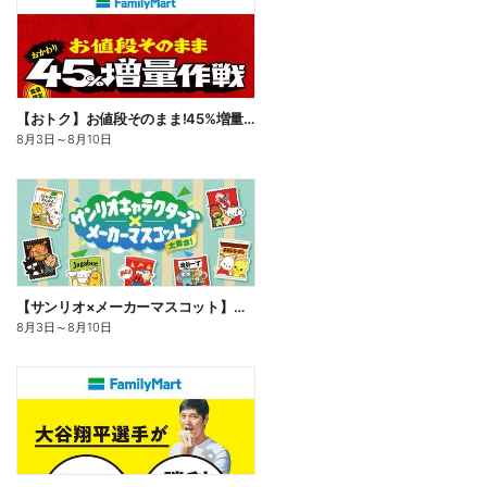
【おトク】お値段そのまま!45%増量作戦!
8月3日
～
8月10日
【サンリオ×メーカーマスコット】オリジナルグッズ貰える!
8月3日
～
8月10日