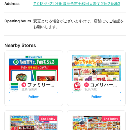
i
i
Address
〒018-5421
秋田県鹿角市十和田大湯字欠田2番地3
t
t
e
e
Opening hours
変更となる場合がございますので、店舗にてご確認を
お願いします。
Nearby Stores
ファミリーマート
コメリハード&グリーン
鹿角毛馬内
毛馬内店
s
s
Follow
Follow
e
e
t
t
f
f
o
o
l
l
l
l
o
o
End Today
End Today
w
w