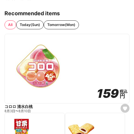
Recommended items
All
Today(Sun)
Tomorrow(Mon)
159
159
税込
税込
円
円
コロロ 清水白桃
s
8月3日
〜
8月10日
e
t
f
a
v
o