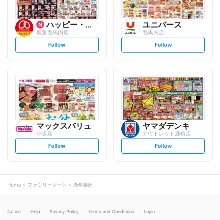
ハッピー・ドラッグ
ユニバース
鹿角毛馬内店
毛馬内店
s
s
Follow
Follow
e
e
t
t
f
f
o
o
l
l
l
l
o
o
w
w
マックスバリュ
ヤマダデンキ
小坂店
アウトレット鹿角店
s
s
Follow
Follow
e
e
t
t
f
f
o
o
l
l
l
l
o
o
Home
ファミリーマート
鹿角腰廻
w
w
Notice
Help
Privacy Policy
Terms and Conditions
Login