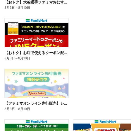
【おトク】大谷選手ファミマおむすび割
8月3日
～
8月10日
【おトク】お店で使えるクーポン配信中
8月3日
～
8月10日
【ファミマオンライン先行販売】シルバニアファミリー
8月3日
～
8月10日