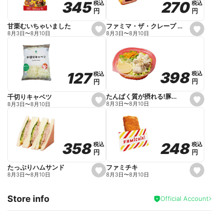
270
270
345
345
税込
税込
税込
税込
r
円
円
円
円
i
t
e
ファミマ・ザ・クレープ 生チョコ
甘栗むいちゃいました
s
s
8月3日
〜
8月10日
8月3日
〜
8月10日
e
e
t
t
f
f
a
a
v
v
o
o
398
398
127
127
税込
税込
税込
税込
r
r
円
円
円
円
i
i
t
t
e
e
たんぱく質が摂れる!豚しゃぶのパスタサラダ
千切りキャベツ
s
s
8月3日
〜
8月10日
8月3日
〜
8月10日
e
e
t
t
f
f
a
a
v
v
o
o
248
248
358
358
税込
税込
税込
税込
r
r
円
円
円
円
i
i
t
t
e
e
ファミチキ
たっぷりハムサンド
s
s
8月3日
〜
8月10日
8月3日
〜
8月10日
e
e
t
t
f
f
Store info
a
a
Official Account
v
v
o
o
r
r