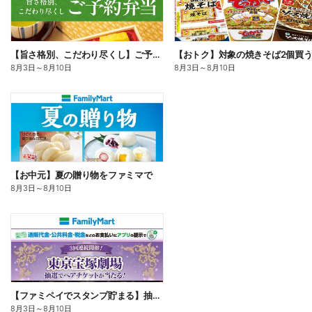
【旨さ格別、こだわり尽くし】ご予約弁当
8月3日
～
8月10日
8月3日
～
8月10日
【お中元】夏の贈り物をファミマで
8月3日
～
8月10日
【ファミペイでスタンプ貯まる】抽選でペアチケットが当たる!
8月3日
～
8月10日