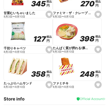
270
270
345
345
税込
税込
税込
税込
r
円
円
円
円
i
t
e
ファミマ・ザ・クレープ 生チョコ
甘栗むいちゃいました
s
s
8月3日
〜
8月10日
8月3日
〜
8月10日
e
e
t
t
f
f
a
a
v
v
o
o
398
398
127
127
税込
税込
税込
税込
r
r
円
円
円
円
i
i
t
t
e
e
たんぱく質が摂れる!豚しゃぶのパスタサラダ
千切りキャベツ
s
s
8月3日
〜
8月10日
8月3日
〜
8月10日
e
e
t
t
f
f
a
a
v
v
o
o
248
248
358
358
税込
税込
税込
税込
r
r
円
円
円
円
i
i
t
t
e
e
ファミチキ
たっぷりハムサンド
s
s
8月3日
〜
8月10日
8月3日
〜
8月10日
e
e
t
t
f
f
Store info
a
a
Official Account
v
v
o
o
r
r