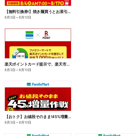
【無料引換券!】焼き麺買うとお茶引換券貰える!
8月3日
～
8月10日
楽天ポイントカード提示で、楽天市場でのお買い物がおトクに!
8月3日
～
8月10日
【おトク】お値段そのまま!45%増量作戦!
8月3日
～
8月10日