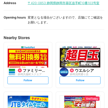
i
i
Address
〒420-0853
静岡県静岡市葵区追手町10番103号室
t
t
e
e
Opening hours
変更となる場合がございますので、店舗にてご確認を
お願いします。
Nearby Stores
ファミリーマート
ウエルシア
静岡呉服町スクエア
静岡浅間通り店
s
s
Follow
Follow
e
e
t
t
f
f
o
o
l
l
l
l
o
o
End Today
w
w