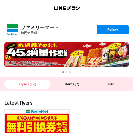
B
r
a
n
ファミリーマート
c
s
Follow
h
e
静岡追手町
T
t
o
f
p
o
l
l
o
w
Flyers
(
14
)
Items
(
7
)
Info
Latest flyers