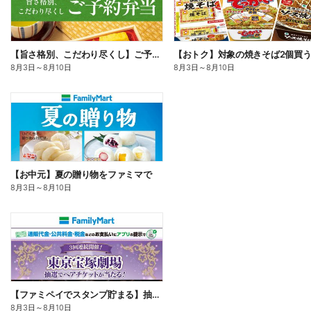
【旨さ格別、こだわり尽くし】ご予約弁当
8月3日
～
8月10日
8月3日
～
8月10日
【お中元】夏の贈り物をファミマで
8月3日
～
8月10日
【ファミペイでスタンプ貯まる】抽選でペアチケットが当たる!
8月3日
～
8月10日