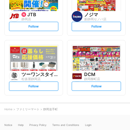
JTB
ノジマ
静岡店
新静岡セノバ店
s
s
Follow
Follow
e
e
t
t
f
f
o
o
l
l
l
l
o
o
w
w
ツーワンスタイル
DCM
松坂屋静岡店
静岡柳町店
s
s
Follow
Follow
e
e
t
t
f
f
o
o
l
l
l
l
o
o
Home
ファミリーマート
静岡追手町
w
w
Notice
Help
Privacy Policy
Terms and Conditions
Login