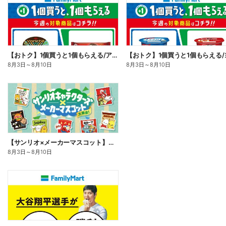
【おトク】1個買うと1個もらえる/アイス
8月3日
～
8月10日
8月3日
～
8月10日
【サンリオ×メーカーマスコット】オリジナルグッズ貰える!
8月3日
～
8月10日