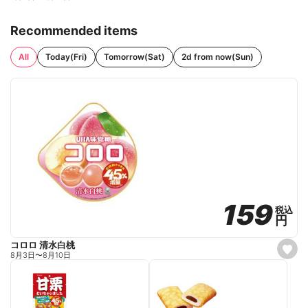
Recommended items
All
Today(Fri)
Tomorrow(Sat)
2d from now(Sun)
159
159
税込
税込
円
円
コロロ 清水白桃
s
8月3日
〜
8月10日
e
t
f
a
v
o