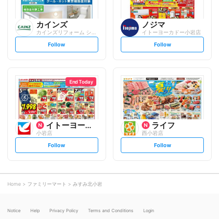
カインズ
ノジマ
カインズリフォーム シャポー小岩店
イトーヨーカドー小岩店
s
s
Follow
Follow
e
e
t
t
f
f
o
o
l
l
l
l
o
o
End Today
w
w
イトーヨーカ堂
ライフ
小岩店
西小岩店
s
s
Follow
Follow
e
e
t
t
f
f
o
o
l
l
l
l
o
o
Home
ファミリーマート
みすみ北小岩
w
w
Notice
Help
Privacy Policy
Terms and Conditions
Login