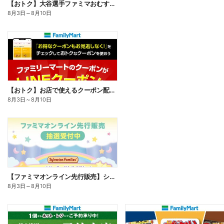
【おトク】大谷選手ファミマおむすび割
8月3日
～
8月10日
【おトク】お店で使えるクーポン配信中
8月3日
～
8月10日
【ファミマオンライン先行販売】シルバニアファミリー
8月3日
～
8月10日