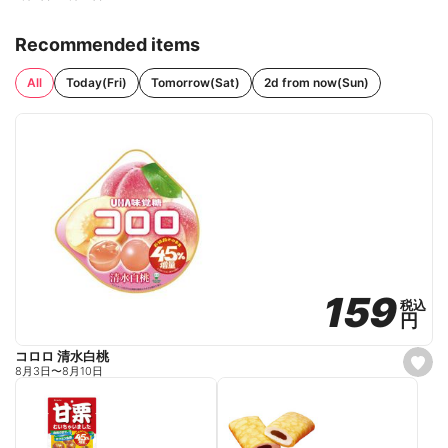
Recommended items
All
Today(Fri)
Tomorrow(Sat)
2d from now(Sun)
159
159
税込
税込
円
円
コロロ 清水白桃
s
8月3日
〜
8月10日
e
t
f
a
v
o