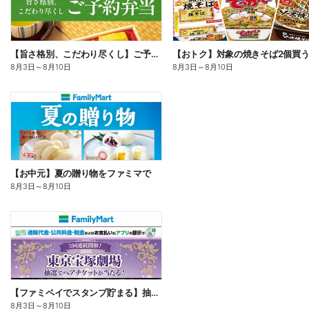
【旨さ格別、こだわり尽くし】ご予約弁当
8月3日
～
8月10日
8月3日
～
8月10日
【お中元】夏の贈り物をファミマで
8月3日
～
8月10日
【ファミペイでスタンプ貯まる】抽選でペアチケットが当たる!
8月3日
～
8月10日