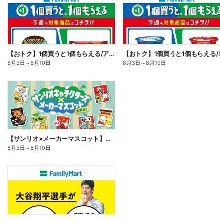
【おトク】1個買うと1個もらえる/アイス
8月3日
～
8月10日
8月3日
～
8月10日
【サンリオ×メーカーマスコット】オリジナルグッズ貰える!
8月3日
～
8月10日