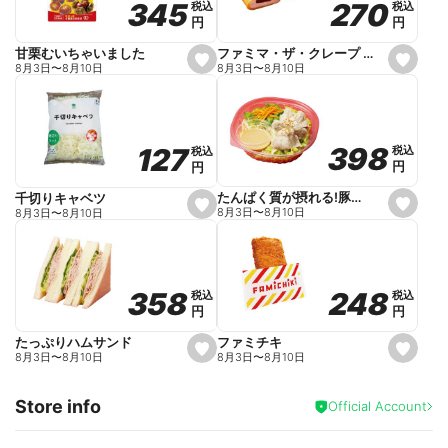
270
270
345
345
税込
税込
税込
税込
r
円
円
円
円
i
t
e
ファミマ・ザ・クレープ 生チョコ
甘栗むいちゃいました
s
s
8月3日
〜
8月10日
8月3日
〜
8月10日
e
e
t
t
f
f
a
a
v
v
o
o
398
398
127
127
税込
税込
税込
税込
r
r
円
円
円
円
i
i
t
t
e
e
たんぱく質が摂れる!豚しゃぶのパスタサラダ
千切りキャベツ
s
s
8月3日
〜
8月10日
8月3日
〜
8月10日
e
e
t
t
f
f
a
a
v
v
o
o
248
248
358
358
税込
税込
税込
税込
r
r
円
円
円
円
i
i
t
t
e
e
ファミチキ
たっぷりハムサンド
s
s
8月3日
〜
8月10日
8月3日
〜
8月10日
e
e
t
t
f
f
Store info
a
a
Official Account
v
v
o
o
r
r