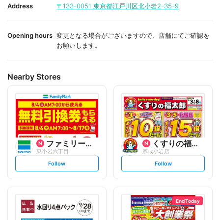
i
i
Address
〒133-0051
東京都江戸川区北小岩2-35-9
t
t
e
e
Opening hours
変更となる場合がございますので、店舗にてご確認を
お願いします。
Nearby Stores
ファミリーマート
くすりの福太郎
東小岩六丁目
京成小岩店
s
s
Follow
Follow
e
e
t
t
f
f
o
o
l
l
l
l
o
o
End Today
w
w