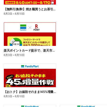
【無料引換券!】焼き麺買うとお茶引換券貰える!
8月3日
～
8月10日
楽天ポイントカード提示で、楽天市場でのお買い物がおトクに!
8月3日
～
8月10日
【おトク】お値段そのまま!45%増量作戦!
8月3日
～
8月10日