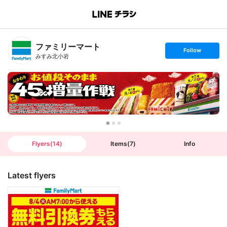
B
r
a
n
ファミリーマート
c
s
Follow
h
e
みすみ北小岩
T
t
o
f
p
o
l
l
o
w
Flyers
(
14
)
Items
(
7
)
Info
Latest flyers