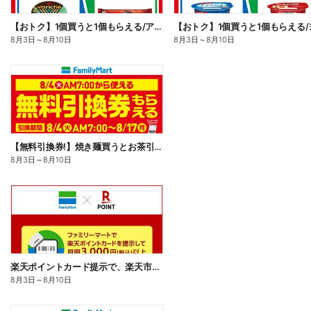
【おトク】1個買うと1個もらえる/アイス
8月3日
～
8月10日
8月3日
～
8月10日
【無料引換券!】焼き麺買うとお茶引換券貰える!
8月3日
～
8月10日
楽天ポイントカード提示で、楽天市場でのお買い物がおトクに!
8月3日
～
8月10日