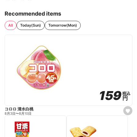
Recommended items
All
Today(Sun)
Tomorrow(Mon)
159
159
税込
税込
円
円
コロロ 清水白桃
s
8月3日
〜
8月10日
e
t
f
a
v
o