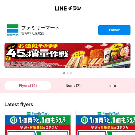
B
r
a
n
ファミリーマート
c
s
Follow
h
e
雪が谷大塚駅西
T
t
o
f
p
o
l
l
o
w
Flyers
(
14
)
Items
(
7
)
Info
Latest flyers