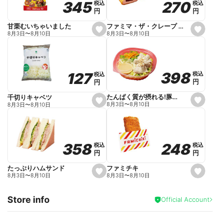
270
270
345
345
税込
税込
税込
税込
r
円
円
円
円
i
t
e
ファミマ・ザ・クレープ 生チョコ
甘栗むいちゃいました
s
s
8月3日
〜
8月10日
8月3日
〜
8月10日
e
e
t
t
f
f
a
a
v
v
o
o
398
398
127
127
税込
税込
税込
税込
r
r
円
円
円
円
i
i
t
t
e
e
たんぱく質が摂れる!豚しゃぶのパスタサラダ
千切りキャベツ
s
s
8月3日
〜
8月10日
8月3日
〜
8月10日
e
e
t
t
f
f
a
a
v
v
o
o
248
248
358
358
税込
税込
税込
税込
r
r
円
円
円
円
i
i
t
t
e
e
ファミチキ
たっぷりハムサンド
s
s
8月3日
〜
8月10日
8月3日
〜
8月10日
e
e
t
t
f
f
Store info
a
a
Official Account
v
v
o
o
r
r