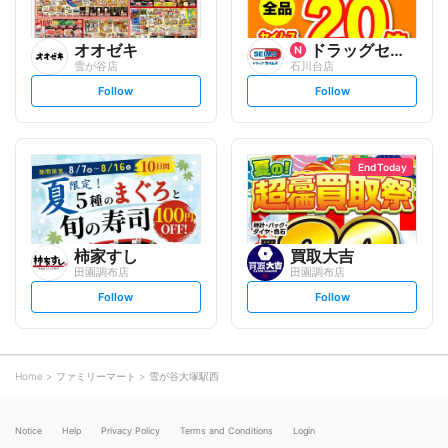
オオゼキ
ドラッグセイムス
雪が谷店
石川台店
s
s
Follow
Follow
e
e
t
t
f
f
o
o
l
l
l
l
o
o
End Today
w
w
柿家すし
買取大吉
田園調布店
田園調布店
s
s
Follow
Follow
e
e
t
t
f
f
o
o
l
l
l
l
o
o
Home
ファミリーマート
雪が谷大塚駅西
w
w
Notice
Help
Privacy Policy
Terms and Conditions
Login