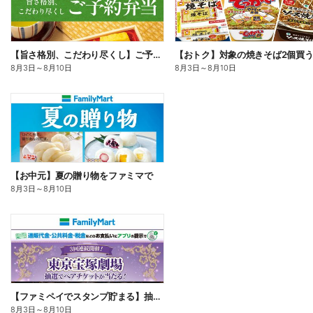
【旨さ格別、こだわり尽くし】ご予約弁当
8月3日
～
8月10日
8月3日
～
8月10日
【お中元】夏の贈り物をファミマで
8月3日
～
8月10日
【ファミペイでスタンプ貯まる】抽選でペアチケットが当たる!
8月3日
～
8月10日