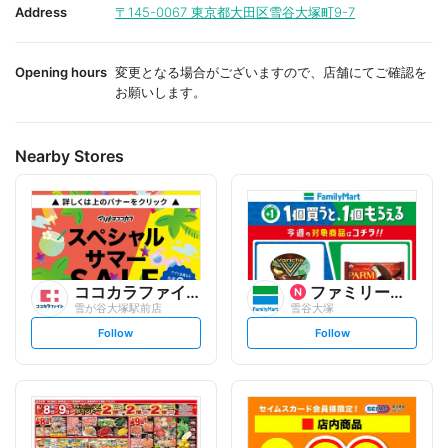
i
i
Address
〒145-0067
東京都大田区雪谷大塚町9-7
t
t
e
e
Opening hours
変更となる場合がございますので、店舗にてご確認を
お願いします。
Nearby Stores
ココカラファイン
ファミリーマート
雪が谷大塚駅前店
雪谷大塚
s
s
Follow
Follow
e
e
t
t
f
f
o
o
l
l
l
l
o
o
w
w