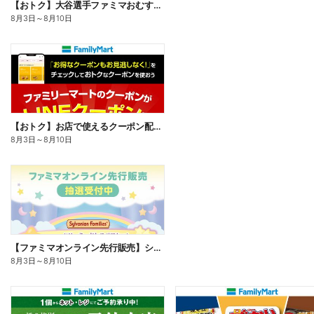
【おトク】大谷選手ファミマおむすび割
8月3日
～
8月10日
【おトク】お店で使えるクーポン配信中
8月3日
～
8月10日
【ファミマオンライン先行販売】シルバニアファミリー
8月3日
～
8月10日