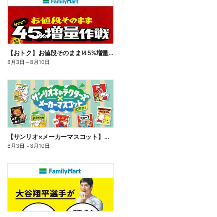
【おトク】お値段そのまま!45%増量作戦!
8月3日
～
8月10日
【サンリオ×メーカーマスコット】オリジナルグッズ貰える!
8月3日
～
8月10日