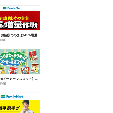
【おトク】お値段そのまま!45%増量作戦!
月10日
【サンリオ×メーカーマスコット】オリジナルグッズ貰える!
月10日