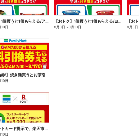
【おトク】1個買うと1個もらえる/アイス
【おトク】1個買うと1個もらえる/ヨーグルト
【おト
月10日
8月3日
～
8月10日
8月3日
【無料引換券!】焼き麺買うとお茶引換券貰える!
月10日
楽天ポイントカード提示で、楽天市場でのお買い物がおトクに!
月10日