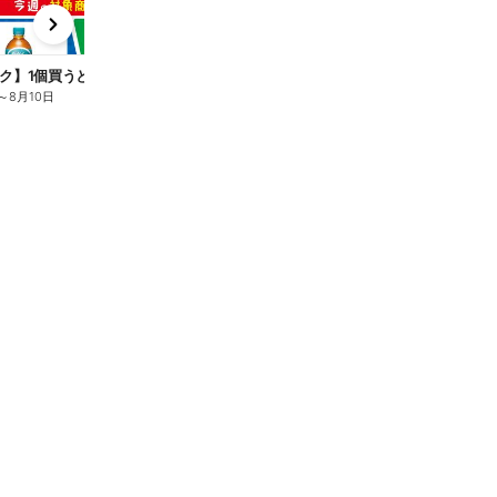
x
e
n
ク】1個買うと1個もらえる/麦茶
～
8月10日