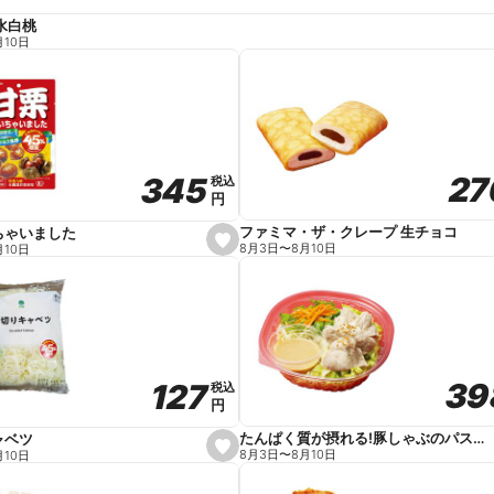
水白桃
月10日
27
27
345
345
税込
税込
円
円
ファミマ・ザ・クレープ 生チョコ
ちゃいました
s
8月3日
〜
8月10日
月10日
e
t
f
a
v
o
r
i
t
39
39
127
127
e
税込
税込
円
円
たんぱく質が摂れる!豚しゃぶのパスタサラダ
ャベツ
s
8月3日
〜
8月10日
月10日
e
t
f