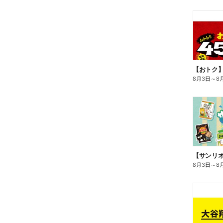
8月3日
～
8
8月3日
～
8