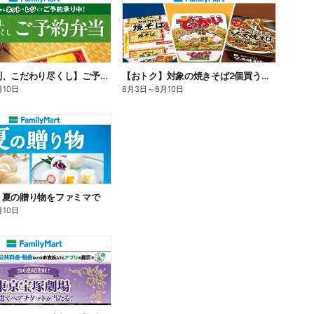
【旨さ格別、こだわり尽くし】ご予約弁当
【おトク】対象の焼きそば2個買うと100円引き!
月10日
8月3日
～
8月10日
】夏の贈り物をファミマで
月10日