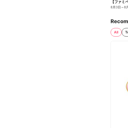
8月3日
～
8
Recom
All
T