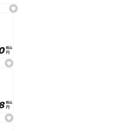
s
e
t
f
a
v
o
r
i
t
0
0
税込
税込
e
円
円
s
e
t
f
a
v
o
r
i
t
8
8
e
税込
税込
円
円
s
e
t
f