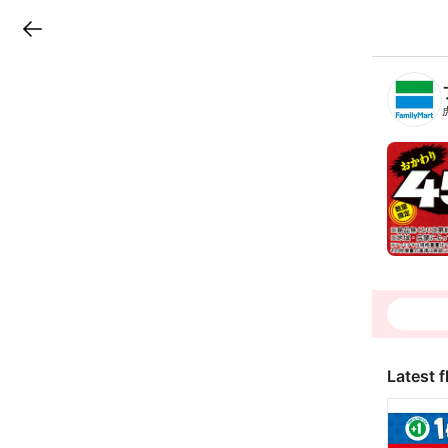
LINEチラシ
B
r
a
n
c
h
T
o
p
Latest f