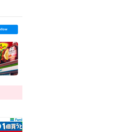
ollow
t