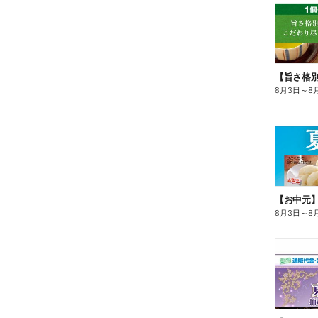
8月3日
～
8
【お中元
8月3日
～
8