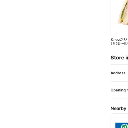
たっぷり
8月3日
〜
8
Store i
Address
Opening 
Nearby 