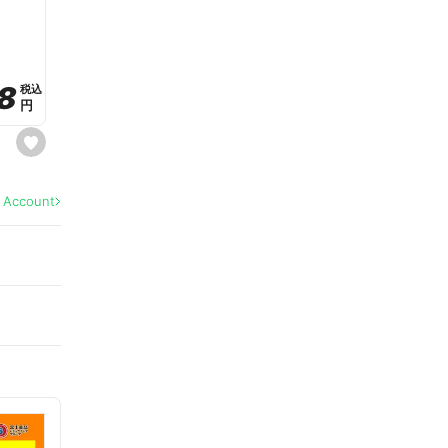
a
v
o
r
i
t
8
8
e
税込
税込
円
円
s
e
t
f
a
l Account
v
o
r
i
t
e