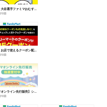
【おトク】大谷選手ファミマおむすび割
月10日
【おトク】お店で使えるクーポン配信中
月10日
【ファミマオンライン先行販売】シルバニアファミリー
月10日