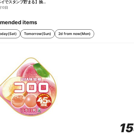
【ファミペイでスタンプ貯まる】抽選でペアチケットが当たる!
月10日
mended items
oday(Sat)
Tomorrow(Sun)
2d from now(Mon)
1
1