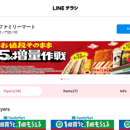
ファミリーマート
s
F
e
虎ノ門霞ケ関
t
f
o
l
l
o
w
Flyers
(
14
)
Items
(
7
)
Info
lyers