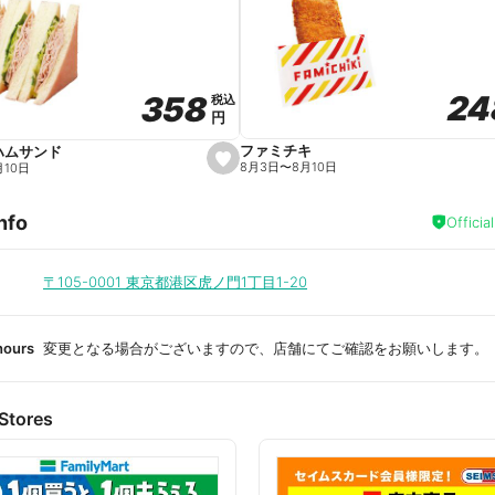
a
v
o
r
i
t
24
24
358
358
e
税込
税込
円
円
ファミチキ
ハムサンド
s
8月3日
〜
8月10日
月10日
e
t
f
nfo
a
Officia
v
o
r
i
〒105-0001
東京都港区虎ノ門1丁目1-20
t
e
hours
変更となる場合がございますので、店舗にてご確認をお願いします。
Stores