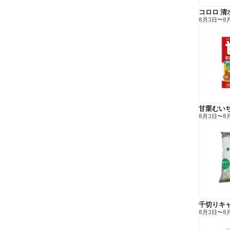
コロロ 清
8月3日
〜
8
甘栗むい
8月3日
〜
8
千切りキ
8月3日
〜
8