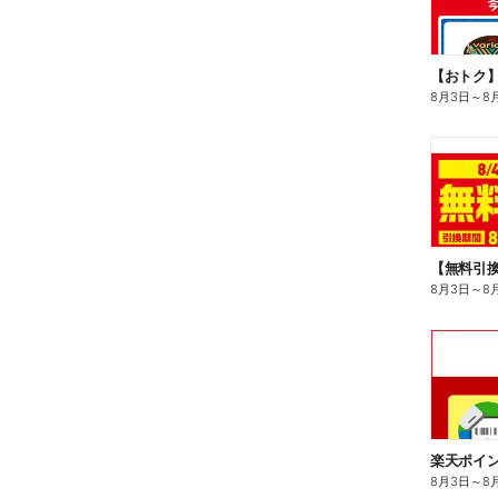
8月3日
～
8
8月3日
～
8
8月3日
～
8