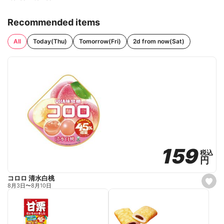
Recommended items
All
Today(Thu)
Tomorrow(Fri)
2d from now(Sat)
159
159
税込
税込
円
円
コロロ 清水白桃
s
8月3日
〜
8月10日
e
t
f
a
v
o