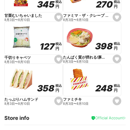
270
270
345
345
税込
税込
税込
税込
r
円
円
円
円
i
t
e
ファミマ・ザ・クレープ 生チョコ
甘栗むいちゃいました
s
s
8月3日
〜
8月10日
8月3日
〜
8月10日
e
e
t
t
f
f
a
a
v
v
o
o
398
398
127
127
税込
税込
税込
税込
r
r
円
円
円
円
i
i
t
t
e
e
たんぱく質が摂れる!豚しゃぶのパスタサラダ
千切りキャベツ
s
s
8月3日
〜
8月10日
8月3日
〜
8月10日
e
e
t
t
f
f
a
a
v
v
o
o
248
248
358
358
税込
税込
税込
税込
r
r
円
円
円
円
i
i
t
t
e
e
ファミチキ
たっぷりハムサンド
s
s
8月3日
〜
8月10日
8月3日
〜
8月10日
e
e
t
t
f
f
Store info
a
a
Official Account
v
v
o
o
r
r