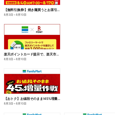
【無料引換券!】焼き麺買うとお茶引換券貰える!
8月3日
～
8月10日
楽天ポイントカード提示で、楽天市場でのお買い物がおトクに!
8月3日
～
8月10日
【おトク】お値段そのまま!45%増量作戦!
8月3日
～
8月10日