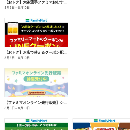
【おトク】大谷選手ファミマおむすび割
8月3日
～
8月10日
【おトク】お店で使えるクーポン配信中
8月3日
～
8月10日
【ファミマオンライン先行販売】シルバニアファミリー
8月3日
～
8月10日