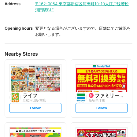
i
i
Address
〒162-0054
東京都新宿区河田町10-10大江戸線若松
t
t
河田駅B1F
e
e
Opening hours
変更となる場合がございますので、店舗にてご確認を
お願いします。
Nearby Stores
ライフ
ファミリーマート
若松河田駅前店
新宿余丁町
s
s
Follow
Follow
e
e
t
t
f
f
o
o
l
l
l
l
o
o
w
w