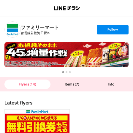
B
r
a
n
ファミリーマート
c
s
Follow
h
e
都営線若松河田駅/S
T
t
o
f
p
o
l
l
o
w
Flyers
(
14
)
Items
(
7
)
Info
Latest flyers