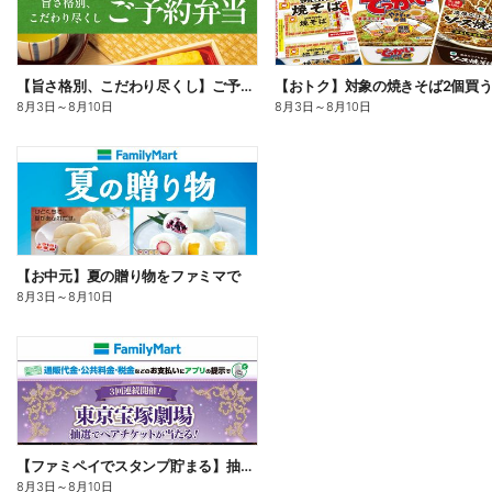
【旨さ格別、こだわり尽くし】ご予約弁当
8月3日
～
8月10日
8月3日
～
8月10日
【お中元】夏の贈り物をファミマで
8月3日
～
8月10日
【ファミペイでスタンプ貯まる】抽選でペアチケットが当たる!
8月3日
～
8月10日