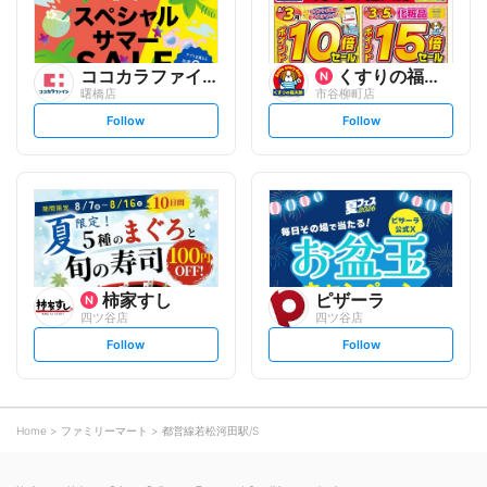
ココカラファイン
くすりの福太郎
曙橋店
市谷柳町店
s
s
Follow
Follow
e
e
t
t
f
f
o
o
l
l
l
l
o
o
w
w
柿家すし
ピザーラ
四ツ谷店
四ツ谷店
s
s
Follow
Follow
e
e
t
t
f
f
o
o
l
l
l
l
o
o
Home
ファミリーマート
都営線若松河田駅/S
w
w