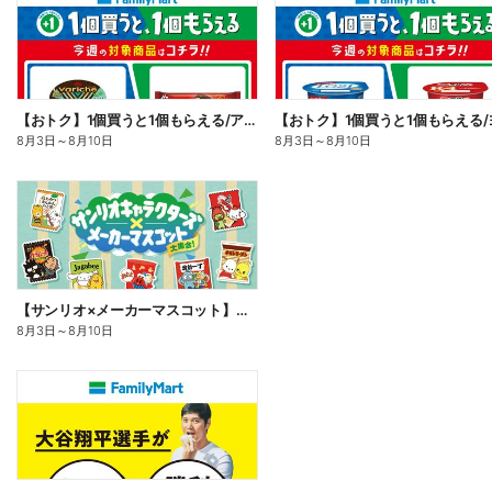
【おトク】1個買うと1個もらえる/アイス
8月3日
～
8月10日
8月3日
～
8月10日
【サンリオ×メーカーマスコット】オリジナルグッズ貰える!
8月3日
～
8月10日