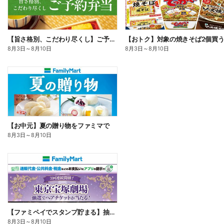
【旨さ格別、こだわり尽くし】ご予約弁当
8月3日
～
8月10日
8月3日
～
8月10日
【お中元】夏の贈り物をファミマで
8月3日
～
8月10日
【ファミペイでスタンプ貯まる】抽選でペアチケットが当たる!
8月3日
～
8月10日