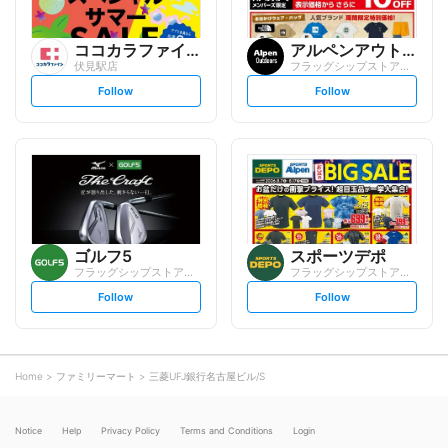
ココカラファイン
アルペンアウトドアーズ
伏見駅店
フラッグシップストア名古屋栄店
s
s
Follow
Follow
e
e
t
t
f
f
o
o
l
l
l
l
o
o
w
w
ゴルフ5
スポーツデポ
フラッグシップストア名古屋栄店
フラッグシップストア名古屋栄店
s
s
Follow
Follow
e
e
t
t
f
f
o
o
l
l
l
l
o
o
Home
ファミリーマート
三菱UFJ銀行名古屋ビル/S
w
w
Notice
Help
Privacy Policy
Terms and Conditions
Login