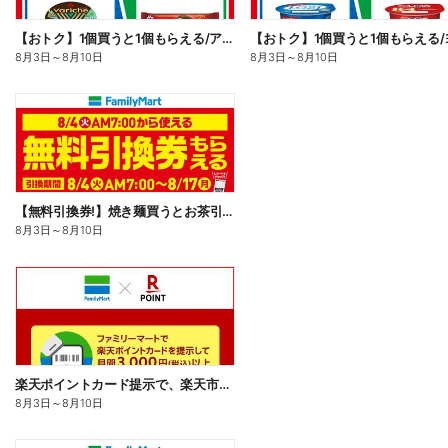
【おトク】1個買うと1個もらえる/アイス
8月3日
～
8月10日
8月3日
～
8月10日
【無料引換券!】焼き麺買うとお茶引換券貰える!
8月3日
～
8月10日
楽天ポイントカード提示で、楽天市場でのお買い物がおトクに!
8月3日
～
8月10日