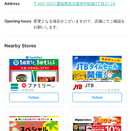
i
i
Address
〒460-0003
愛知県名古屋市中区錦3丁目21-24
t
t
e
e
Opening hours
変更となる場合がございますので、店舗にてご確認を
お願いします。
Nearby Stores
ファミリーマート
JTB
錦通本町
トラベルゲート名古屋栄
s
s
Follow
Follow
e
e
t
t
f
f
o
o
l
l
l
l
o
o
w
w