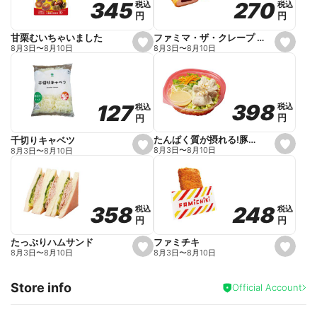
270
270
345
345
税込
税込
税込
税込
r
円
円
円
円
i
t
e
ファミマ・ザ・クレープ 生チョコ
甘栗むいちゃいました
s
s
8月3日
〜
8月10日
8月3日
〜
8月10日
e
e
t
t
f
f
a
a
v
v
o
o
398
398
127
127
税込
税込
税込
税込
r
r
円
円
円
円
i
i
t
t
e
e
たんぱく質が摂れる!豚しゃぶのパスタサラダ
千切りキャベツ
s
s
8月3日
〜
8月10日
8月3日
〜
8月10日
e
e
t
t
f
f
a
a
v
v
o
o
248
248
358
358
税込
税込
税込
税込
r
r
円
円
円
円
i
i
t
t
e
e
ファミチキ
たっぷりハムサンド
s
s
8月3日
〜
8月10日
8月3日
〜
8月10日
e
e
t
t
f
f
Store info
a
a
Official Account
v
v
o
o
r
r