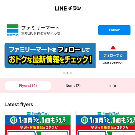
B
r
a
n
ファミリーマート
c
s
Follow
h
e
三菱UFJ銀行名古屋ビル/S
T
t
o
f
p
o
l
l
o
w
Flyers
(
14
)
Items
(
7
)
Info
Latest flyers