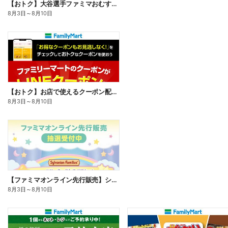
【おトク】大谷選手ファミマおむすび割
8月3日
～
8月10日
【おトク】お店で使えるクーポン配信中
8月3日
～
8月10日
【ファミマオンライン先行販売】シルバニアファミリー
8月3日
～
8月10日