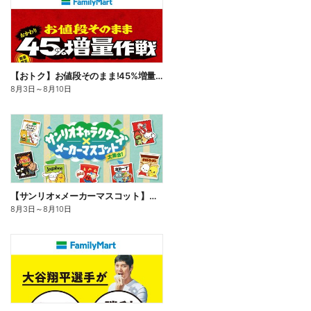
【おトク】お値段そのまま!45%増量作戦!
8月3日
～
8月10日
【サンリオ×メーカーマスコット】オリジナルグッズ貰える!
8月3日
～
8月10日