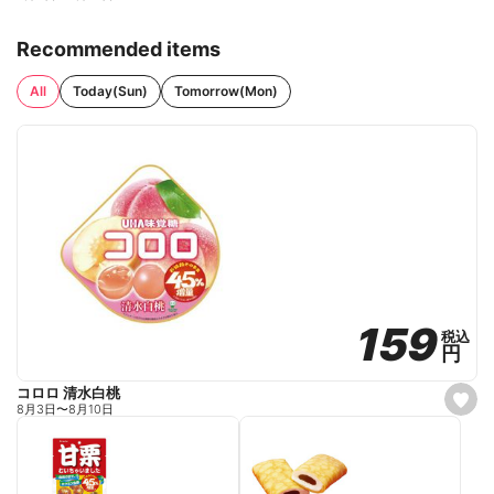
Recommended items
All
Today(Sun)
Tomorrow(Mon)
159
159
税込
税込
円
円
コロロ 清水白桃
s
8月3日
〜
8月10日
e
t
f
a
v
o