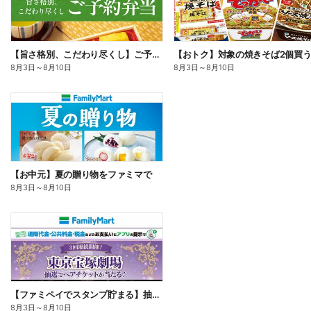
【旨さ格別、こだわり尽くし】ご予約弁当
8月3日
～
8月10日
8月3日
～
8月10日
【お中元】夏の贈り物をファミマで
8月3日
～
8月10日
【ファミペイでスタンプ貯まる】抽選でペアチケットが当たる!
8月3日
～
8月10日