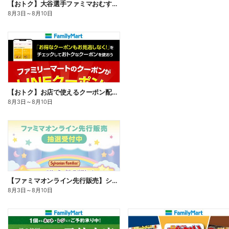
【おトク】大谷選手ファミマおむすび割
8月3日
～
8月10日
【おトク】お店で使えるクーポン配信中
8月3日
～
8月10日
【ファミマオンライン先行販売】シルバニアファミリー
8月3日
～
8月10日