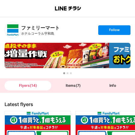
B
r
a
n
ファミリーマート
c
s
Follow
h
e
ホテルコーラル宇和島
T
t
o
f
p
o
l
l
o
w
Flyers
(
14
)
Items
(
7
)
Info
Latest flyers