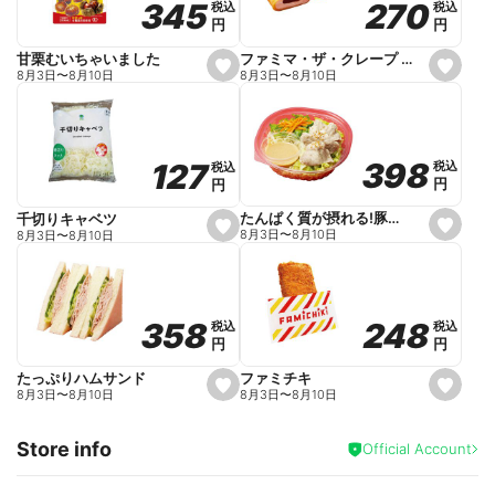
270
270
345
345
税込
税込
税込
税込
r
円
円
円
円
i
t
e
ファミマ・ザ・クレープ 生チョコ
甘栗むいちゃいました
s
s
8月3日
〜
8月10日
8月3日
〜
8月10日
e
e
t
t
f
f
a
a
v
v
o
o
398
398
127
127
税込
税込
税込
税込
r
r
円
円
円
円
i
i
t
t
e
e
たんぱく質が摂れる!豚しゃぶのパスタサラダ
千切りキャベツ
s
s
8月3日
〜
8月10日
8月3日
〜
8月10日
e
e
t
t
f
f
a
a
v
v
o
o
248
248
358
358
税込
税込
税込
税込
r
r
円
円
円
円
i
i
t
t
e
e
ファミチキ
たっぷりハムサンド
s
s
8月3日
〜
8月10日
8月3日
〜
8月10日
e
e
t
t
f
f
Store info
a
a
Official Account
v
v
o
o
r
r