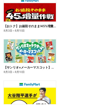
【おトク】お値段そのまま!45%増量作戦!
8月3日
～
8月10日
【サンリオ×メーカーマスコット】オリジナルグッズ貰える!
8月3日
～
8月10日