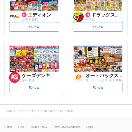
エディオン
ドラッグストアモリ
北宇和島店
中沢店
s
s
Follow
Follow
e
e
t
t
f
f
o
o
l
l
l
l
o
o
w
w
ケーズデンキ
オートバックスグループ
宇和島店
オートバックス 宇和島店
s
s
Follow
Follow
e
e
t
t
f
f
o
o
l
l
l
l
o
o
Home
ファミリーマート
ホテルコーラル宇和島
w
w
Notice
Help
Privacy Policy
Terms and Conditions
Login