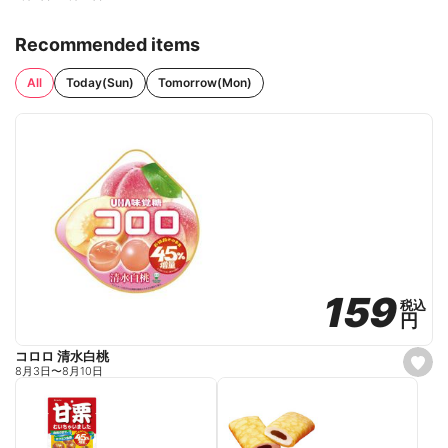
Recommended items
All
Today(Sun)
Tomorrow(Mon)
159
159
税込
税込
円
円
コロロ 清水白桃
s
8月3日
〜
8月10日
e
t
f
a
v
o