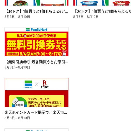
【おトク】1個買うと1個もらえる/アイス
8月3日
～
8月10日
8月3日
～
8月10日
【無料引換券!】焼き麺買うとお茶引換券貰える!
8月3日
～
8月10日
楽天ポイントカード提示で、楽天市場でのお買い物がおトクに!
8月3日
～
8月10日