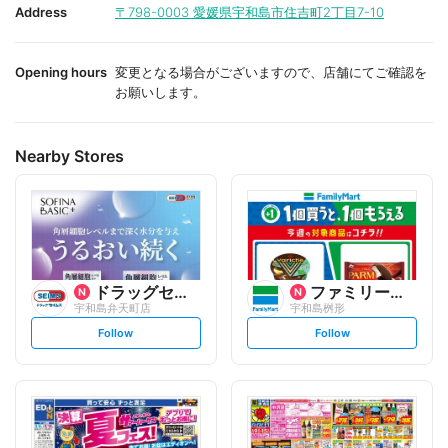
i
i
Address
〒798-0003
愛媛県宇和島市住吉町2丁目7-10
t
t
e
e
Opening hours
変更となる場合がございますので、店舗にてご確認を
お願いします。
Nearby Stores
ドラッグセイムス
ファミリーマート
宇和島弁天町店
宇和島桝形
s
s
Follow
Follow
e
e
t
t
f
f
o
o
l
l
l
l
o
o
w
w