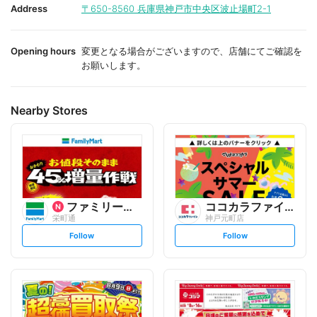
i
i
Address
〒650-8560
兵庫県神戸市中央区波止場町2-1
t
t
e
e
Opening hours
変更となる場合がございますので、店舗にてご確認を
お願いします。
Nearby Stores
ファミリーマート
ココカラファイン
栄町通
神戸元町店
s
s
Follow
Follow
e
e
t
t
f
f
o
o
l
l
l
l
o
o
w
w