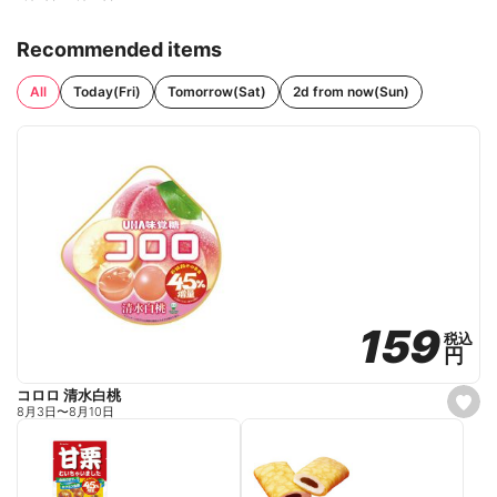
Recommended items
All
Today(Fri)
Tomorrow(Sat)
2d from now(Sun)
159
159
税込
税込
円
円
コロロ 清水白桃
s
8月3日
〜
8月10日
e
t
f
a
v
o