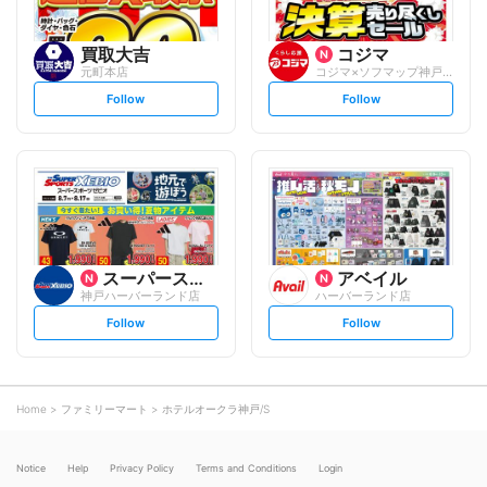
買取大吉
コジマ
元町本店
コジマ×ソフマップ神戸ハーバーランド店
s
s
Follow
Follow
e
e
t
t
f
f
o
o
l
l
l
l
o
o
w
w
スーパースポーツゼビオ
アベイル
神戸ハーバーランド店
ハーバーランド店
s
s
Follow
Follow
e
e
t
t
f
f
o
o
l
l
l
l
o
o
Home
ファミリーマート
ホテルオークラ神戸/S
w
w
Notice
Help
Privacy Policy
Terms and Conditions
Login