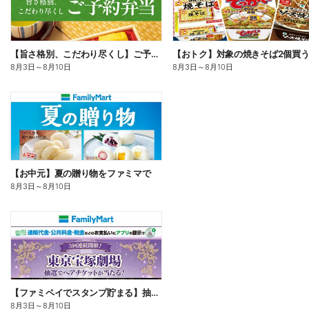
【旨さ格別、こだわり尽くし】ご予約弁当
8月3日
～
8月10日
8月3日
～
8月10日
【お中元】夏の贈り物をファミマで
8月3日
～
8月10日
【ファミペイでスタンプ貯まる】抽選でペアチケットが当たる!
8月3日
～
8月10日