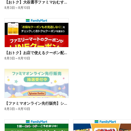
【おトク】大谷選手ファミマおむすび割
8月3日
～
8月10日
【おトク】お店で使えるクーポン配信中
8月3日
～
8月10日
【ファミマオンライン先行販売】シルバニアファミリー
8月3日
～
8月10日