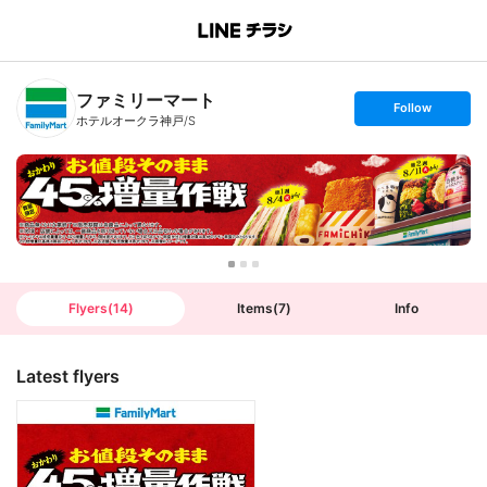
B
r
a
n
ファミリーマート
c
s
Follow
h
e
ホテルオークラ神戸/S
T
t
o
f
p
o
l
l
o
w
Flyers
(
14
)
Items
(
7
)
Info
Latest flyers