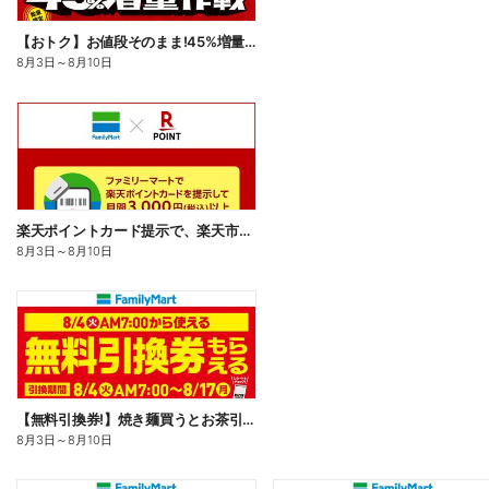
【おトク】お値段そのまま!45%増量作戦!
8月3日
～
8月10日
楽天ポイントカード提示で、楽天市場でのお買い物がおトクに!
8月3日
～
8月10日
【無料引換券!】焼き麺買うとお茶引換券貰える!
8月3日
～
8月10日