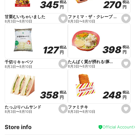
270
270
345
345
税込
税込
税込
税込
r
円
円
円
円
i
t
e
ファミマ・ザ・クレープ 生チョコ
甘栗むいちゃいました
s
s
8月3日
〜
8月10日
8月3日
〜
8月10日
e
e
t
t
f
f
a
a
v
v
o
o
398
398
127
127
税込
税込
税込
税込
r
r
円
円
円
円
i
i
t
t
e
e
たんぱく質が摂れる!豚しゃぶのパスタサラダ
千切りキャベツ
s
s
8月3日
〜
8月10日
8月3日
〜
8月10日
e
e
t
t
f
f
a
a
v
v
o
o
248
248
358
358
税込
税込
税込
税込
r
r
円
円
円
円
i
i
t
t
e
e
ファミチキ
たっぷりハムサンド
s
s
8月3日
〜
8月10日
8月3日
〜
8月10日
e
e
t
t
f
f
Store info
a
a
Official Account
v
v
o
o
r
r