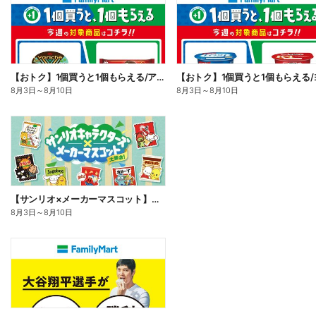
【おトク】1個買うと1個もらえる/アイス
8月3日
～
8月10日
8月3日
～
8月10日
【サンリオ×メーカーマスコット】オリジナルグッズ貰える!
8月3日
～
8月10日