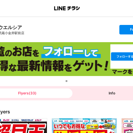
ウエルシア
s
F
e
武蔵小金井駅前店
t
f
o
l
l
o
w
Flyers
(
33
)
Info
lyers