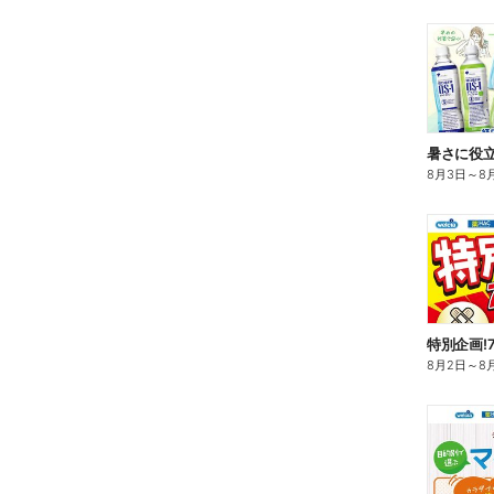
暑さに役立
8月3日
～
8
特別企画!
8月2日
～
8