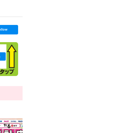
ollow
t