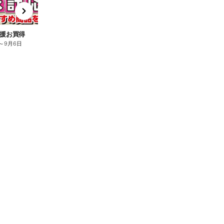
x
e
n
援お買得
～
9月6日