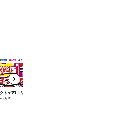
t
x
e
n
クトケア用品10%OFF
ロリエ全品10%OFF
キ
～
8月10日
8月2日
～
8月10日
8