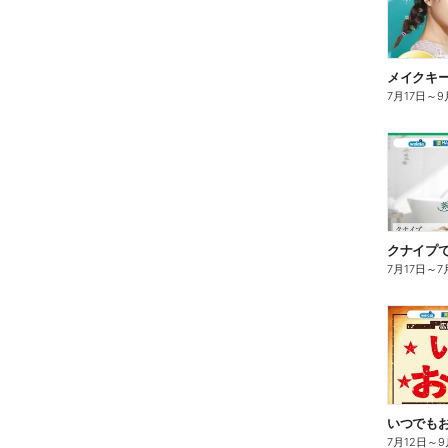
7月17日
～
9
クナイプで
7月17日
～
7
7月12日
～
9