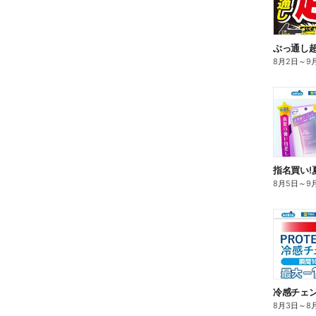
ぶっ通し
8月2日
～
9
指名買い!
8月5日
～
9
冷感チェ
8月3日
～
8