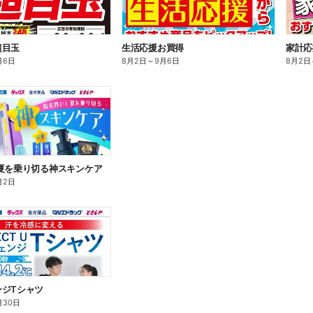
超目玉
生活応援お買得
家計応
月6日
8月2日
～
9月6日
8月2日
夏を乗り切る神スキンケア
月2日
ンジTシャツ
月30日