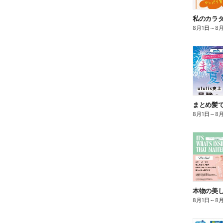
8月1日
～
8
まとめ髪で
8月1日
～
8
本物の美
8月1日
～
8