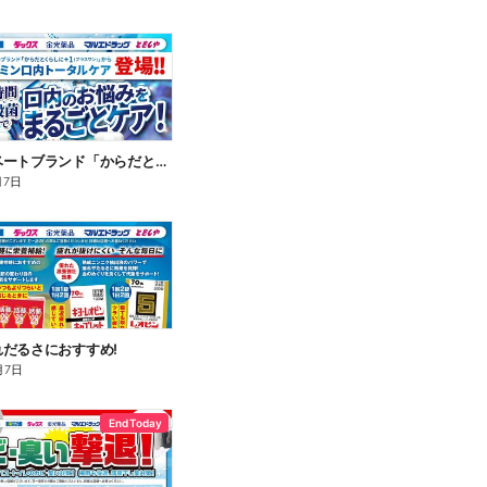
新プライベートブランド「からだとくらしに+1(プラスワン)」よりモンダミン口内トータルケア登場!
月7日
だるさにおすすめ!
月7日
End Today