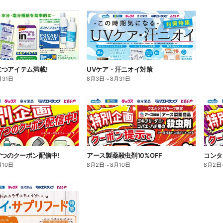
つアイテム満載!
UVケア・汗ニオイ対策
月31日
8月3日
～
8月31日
7つのクーポン配信中!
アース製薬殺虫剤10%OFF
コンタ
月10日
8月2日
～
8月10日
8月2日