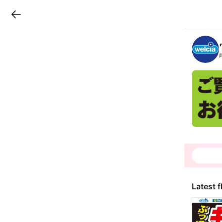
LINEチラシ
B
r
a
n
c
h
T
o
p
Latest f