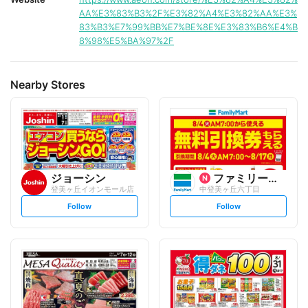
AA%E3%83%B3%2F%E3%82%A4%E3%82%AA%E3%
83%B3%E7%99%BB%E7%BE%8E%E3%83%B6%E4%B
8%98%E5%BA%97%2F
Nearby Stores
ジョーシン
ファミリーマート
登美ヶ丘イオンモール店
中登美ヶ丘六丁目
s
s
Follow
Follow
e
e
t
t
f
f
o
o
l
l
l
l
o
o
w
w