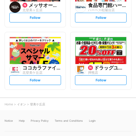
メッサオークワ
食品専門館ハーベス
北登美ヶ丘店
ハーベス松陽台店
s
s
Follow
Follow
e
e
t
t
f
f
o
o
l
l
l
l
o
o
w
w
ココカラファイン
ドラッグユタカ
北登美ケ丘店
押熊店
s
s
Follow
Follow
e
e
t
t
f
f
o
o
l
l
l
l
o
o
Home
イオン
登美ケ丘店
w
w
Notice
Help
Privacy Policy
Terms and Conditions
Login