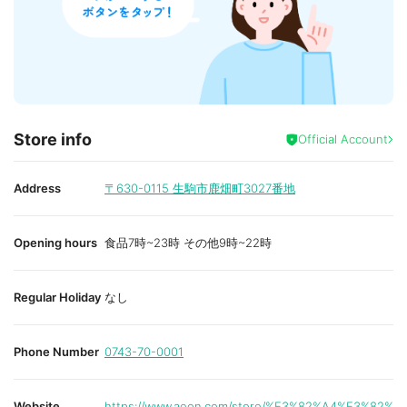
Store info
Official Account
Address
〒630-0115
生駒市鹿畑町3027番地
Opening hours
食品7時~23時 その他9時~22時
Regular Holiday
なし
Phone Number
0743-70-0001
Website
https://www.aeon.com/store/%E3%82%A4%E3%82%