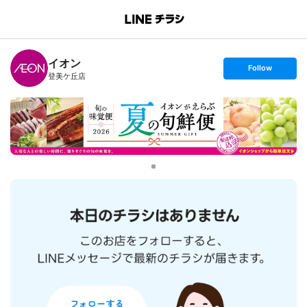
B
r
a
n
イオン
c
s
Follow
h
e
登美ケ丘店
T
t
o
f
p
o
l
l
o
w